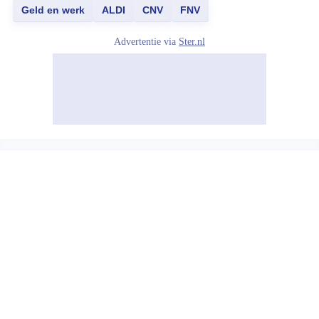
Geld en werk
ALDI
CNV
FNV
Advertentie via
Ster.nl