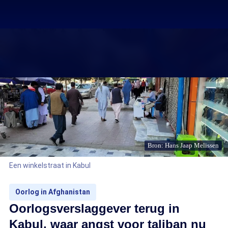
Bron: Hans Jaap Melissen
Een winkelstraat in Kabul
Oorlog in Afghanistan
Oorlogsverslaggever terug in
Kabul, waar angst voor taliban nu