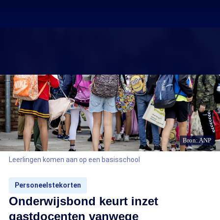
Bron: ANP
Leerlingen komen aan op een basisschool
Personeelstekorten
Onderwijsbond keurt inzet
gastdocenten vanwege