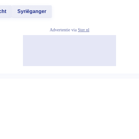
cht
Syriëganger
Advertentie via
Ster.nl