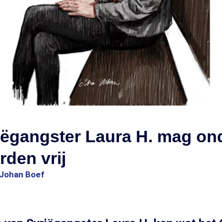
iëgangster Laura H. mag on
den vrij
Johan Boef