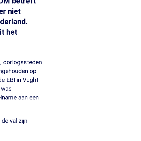
 OM betreft
r niet
ederland.
it het
l, oorlogssteden
aangehouden op
e EBI in Vught.
d was
elname aan een
de val zijn