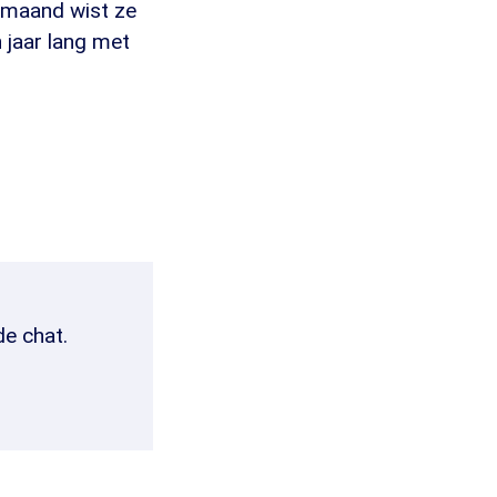
e maand wist ze
 jaar lang met
de chat.