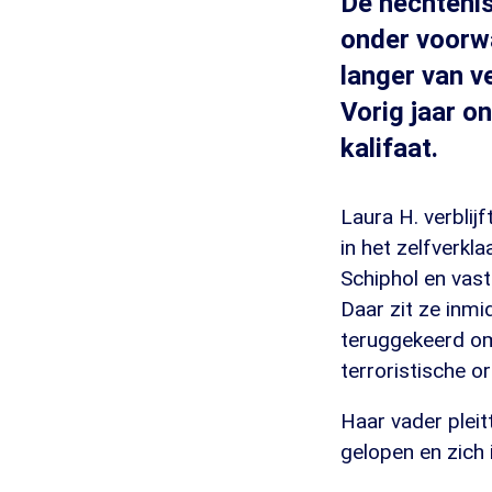
De hechtenis
onder voorwa
langer van v
Vorig jaar o
kalifaat.
Laura H. verblij
in het zelfverkl
Schiphol en vast
Daar zit ze inm
teruggekeerd om
terroristische o
Haar vader pleitt
gelopen en zich