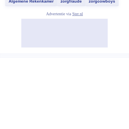
Algemene Rekenkamer
zorgfraude
zorgcowboys
Advertentie via
Ster.nl