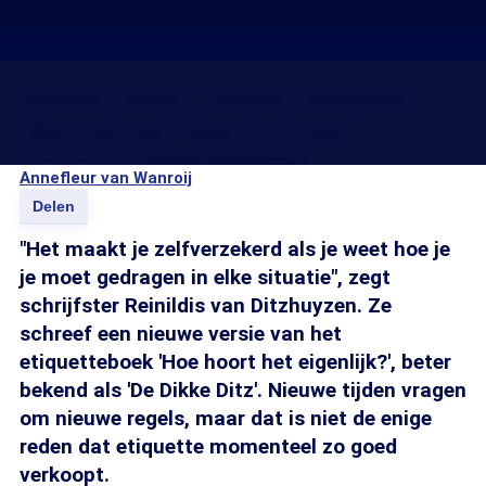
Nieuwe tijden, nieuwe etiquette:
'Niet boring, maar scoring'
18 okt 2018, 18:15
Esther Eikelenboom
Annefleur van Wanroij
Delen
"Het maakt je zelfverzekerd als je weet hoe je
je moet gedragen in elke situatie", zegt
schrijfster Reinildis van Ditzhuyzen. Ze
schreef een nieuwe versie van het
etiquetteboek 'Hoe hoort het eigenlijk?', beter
bekend als 'De Dikke Ditz'. Nieuwe tijden vragen
om nieuwe regels, maar dat is niet de enige
reden dat etiquette momenteel zo goed
verkoopt.