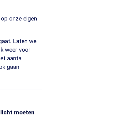
f op onze eigen
gaat. Laten we
ok weer voor
et aantal
ook gaan
plicht moeten