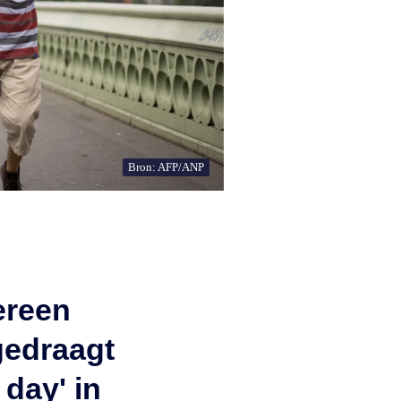
Bron: AFP/ANP
ereen
 gedraagt
day' in