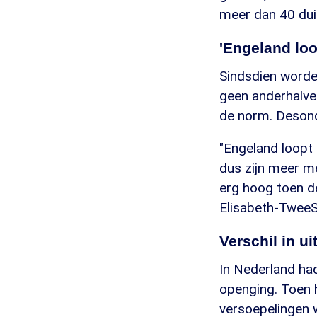
meer dan 40 du
'Engeland loo
Sindsdien worden
geen anderhalve
de norm. Desond
"Engeland loopt 
dus zijn meer m
erg hoog toen d
Elisabeth-TweeSt
Verschil in u
In Nederland had
openging. Toen 
versoepelingen 