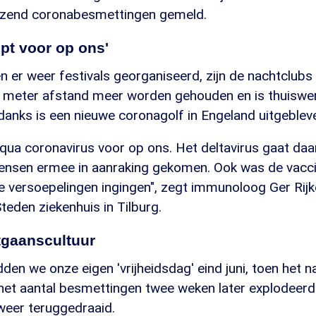
izend coronabesmettingen gemeld.
pt voor op ons'
 er weer festivals georganiseerd, zijn de nachtclubs
 meter afstand meer worden gehouden en is thuiswer
anks is een nieuwe coronagolf in Engeland uitgeblev
qua coronavirus voor op ons. Het deltavirus gaat daar
ensen ermee in aanraking gekomen. Ook was de vacci
e versoepelingen ingingen", zegt immunoloog Ger Rijk
eden ziekenhuis in Tilburg.
itgaanscultuur
den we onze eigen 'vrijheidsdag' eind juni, toen het 
het aantal besmettingen twee weken later explodeerd
weer teruggedraaid.