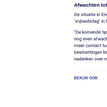
Afwachten to
De situatie in E
'vrijheidsdag' in
"De komende tijd
nog even afwach
meer contact tus
besmettingen ko
nadenken over m
BEKIJK OOK