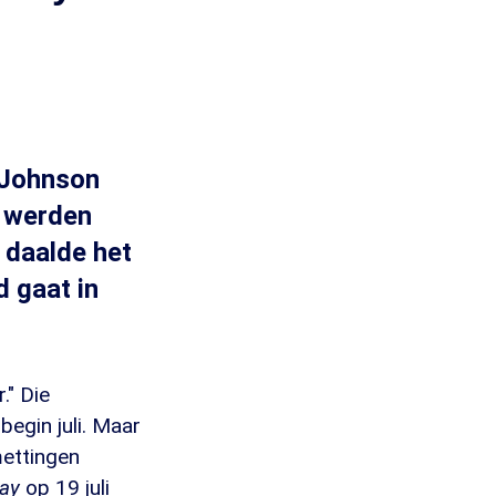
 Johnson
n werden
 daalde het
d gaat in
." Die
begin juli. Maar
mettingen
ay
op 19 juli