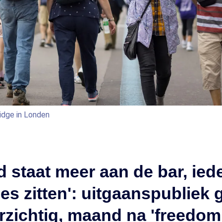
idge in Londen
 staat meer aan de bar, ied
tjes zitten': uitgaanspubliek
rzichtig, maand na 'freedom 