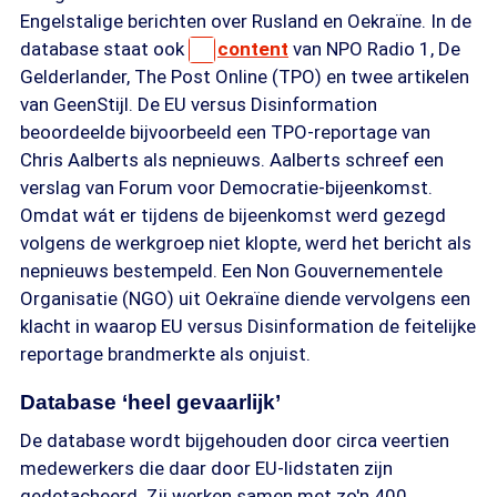
Engelstalige berichten over Rusland en Oekraïne. In de
database staat ook
content
van NPO Radio 1, De
Gelderlander, The Post Online (TPO) en twee artikelen
van GeenStijl. De EU versus Disinformation
beoordeelde bijvoorbeeld een TPO-reportage van
Chris Aalberts als nepnieuws. Aalberts schreef een
verslag van Forum voor Democratie-bijeenkomst.
Omdat wát er tijdens de bijeenkomst werd gezegd
volgens de werkgroep niet klopte, werd het bericht als
nepnieuws bestempeld. Een Non Gouvernementele
Organisatie (NGO) uit Oekraïne diende vervolgens een
klacht in waarop EU versus Disinformation de feitelijke
reportage brandmerkte als onjuist.
Database ‘heel gevaarlijk’
De database wordt bijgehouden door circa veertien
medewerkers die daar door EU-lidstaten zijn
gedetacheerd. Zij werken samen met zo'n 400