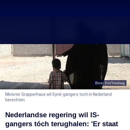
Bron: EenVandaag
Minister Grapperhaus wil Syrië-gangers toch in Nederland
berechten.
Nederlandse regering wil IS-
gangers tóch terughalen: 'Er staat