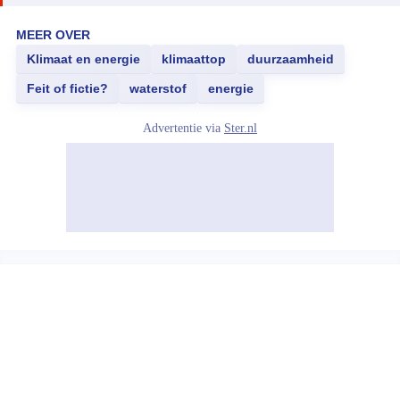
MEER OVER
Klimaat en energie
klimaattop
duurzaamheid
Feit of fictie?
waterstof
energie
Advertentie via
Ster.nl