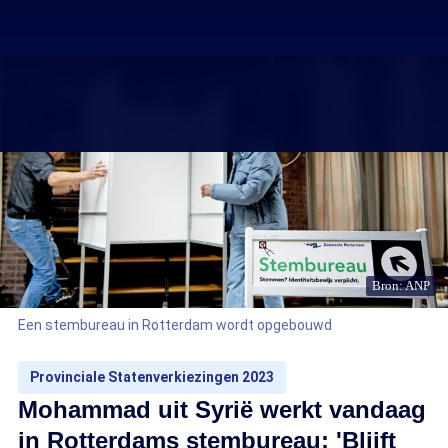
Bron: ANP
Een stembureau in Rotterdam wordt opgebouwd
Provinciale Statenverkiezingen 2023
Mohammad uit Syrië werkt vandaag
in Rotterdams stembureau: 'Blijft