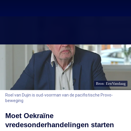
Bron: EenVandaag
Roel van Dujin is oud-voorman van de pacifistische Provo-
beweging
Moet Oekraïne
vredesonderhandelingen starten