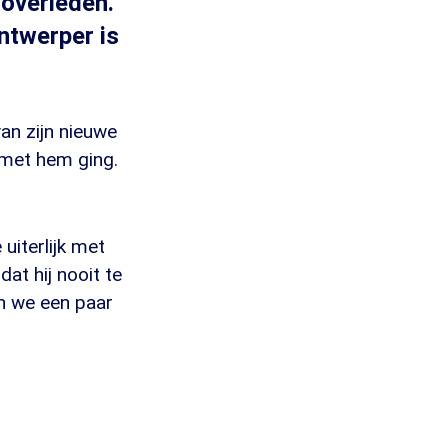
 overleden.
ntwerper is
van zijn nieuwe
 met hem ging.
uiterlijk met
at hij nooit te
n we een paar