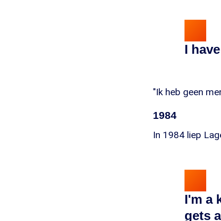
I hav
"Ik heb geen men
1984
In 1984 liep La
I'm a
gets 