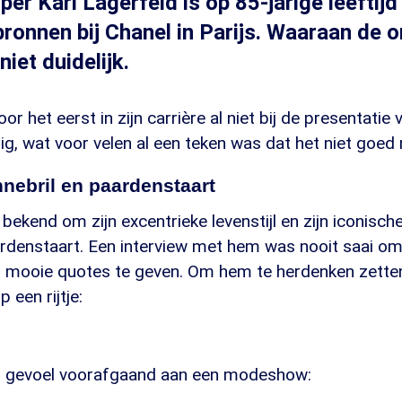
r Karl Lagerfeld is op 85-jarige leeftijd
ronnen bij Chanel in Parijs. Waaraan de o
niet duidelijk.
r het eerst in zijn carrière al niet bij de presentatie 
ig, wat voor velen al een teken was dat het niet goed
nebril en paardenstaart
bekend om zijn excentrieke levenstijl en zijn iconische 
rdenstaart. Een interview met hem was nooit saai omd
mooie quotes te geven. Om hem te herdenken zette
 een rijtje:
jn gevoel voorafgaand aan een modeshow: