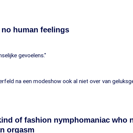
e no human feelings
selijke gevoelens."
gerfeld na een modeshow ook al niet over van geluksg
 kind of fashion nymphomaniac who 
an orgasm