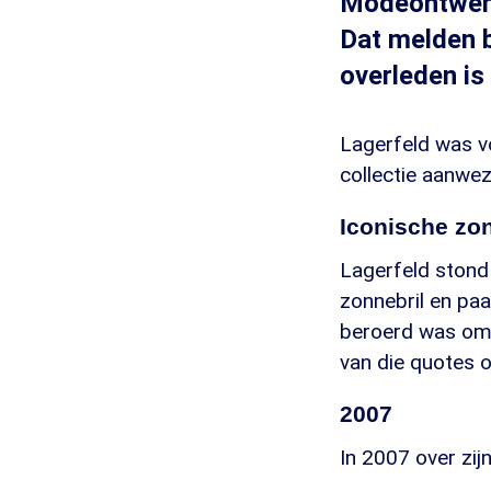
Modeontwerpe
Dat melden b
overleden is 
Lagerfeld was voo
collectie aanwez
Iconische zon
Lagerfeld stond 
zonnebril en paa
beroerd was om 
van die quotes op
2007
In 2007 over zi