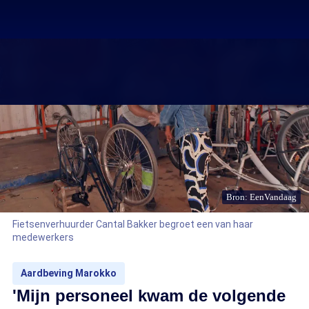
Bron: EenVandaag
Fietsenverhuurder Cantal Bakker begroet een van haar
medewerkers
Aardbeving Marokko
'Mijn personeel kwam de volgende