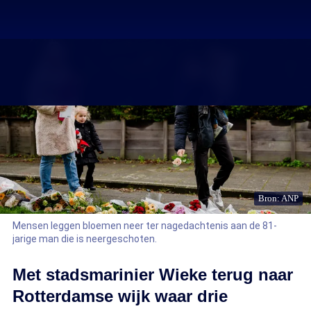
Bron: ANP
Mensen leggen bloemen neer ter nagedachtenis aan de 81-
jarige man die is neergeschoten.
Met stadsmarinier Wieke terug naar
Rotterdamse wijk waar drie