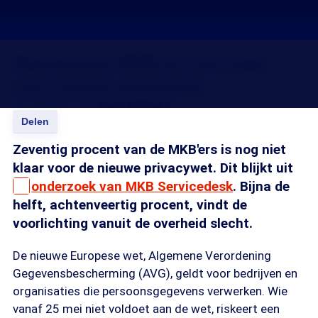
Meerderheid MKB’ers niet klaar
voor nieuwe privacywet
02 mei 2018, 18:20
Kimo Demoed
Delen
Zeventig procent van de MKB'ers is nog niet
klaar voor de nieuwe privacywet. Dit blijkt uit
onderzoek van MKB Servicedesk
. Bijna de
helft, achtenveertig procent, vindt de
voorlichting vanuit de overheid slecht.
De nieuwe Europese wet, Algemene Verordening
Gegevensbescherming (AVG), geldt voor bedrijven en
organisaties die persoonsgegevens verwerken. Wie
vanaf 25 mei niet voldoet aan de wet, riskeert een