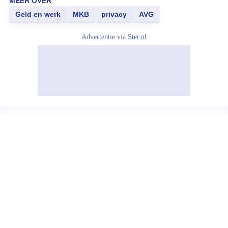
MEER OVER
Geld en werk
MKB
privacy
AVG
Advertentie via
Ster.nl