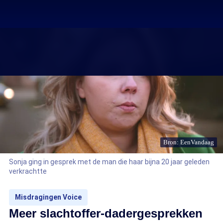
Bron: EenVandaag
Sonja ging in gesprek met de man die haar bijna 20 jaar geleden
verkrachtte
Misdragingen Voice
Meer slachtoffer-dadergesprekken