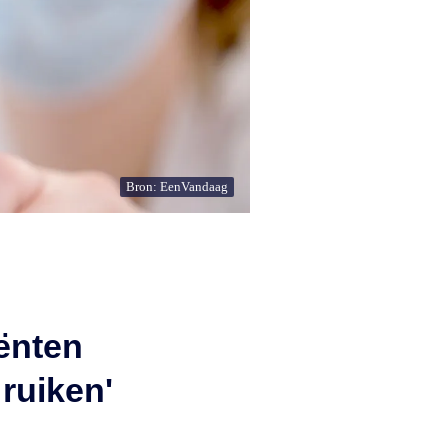
Bron: EenVandaag
ënten
 ruiken'