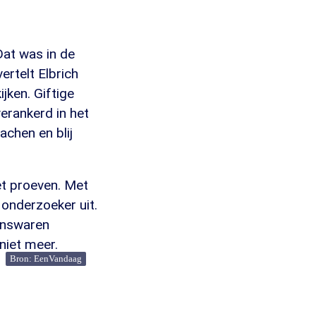
Dat was in de
ertelt Elbrich
ijken. Giftige
verankerd in het
achen en blij
et proeven. Met
 onderzoeker uit.
tenswaren
 niet meer.
Bron: EenVandaag