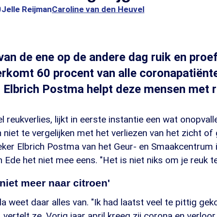
0
Jelle Reijman
Caroline van den Heuvel
 van de ene op de andere dag ruik en proef
erkomt 60 procent van alle coronapatiënt
Elbrich Postma helpt deze mensen met r
 reukverlies, lijkt in eerste instantie een wat onopval
n niet te vergelijken met het verliezen van het zicht o
eker Elbrich Postma van het Geur- en Smaakcentrum i
n Ede het niet mee eens. "Het is niet niks om je reuk te
 niet meer naar citroen'
a weet daar alles van. "Ik had laatst veel te pittig ge
, vertelt ze. Vorig jaar april kreeg zij corona en verloo