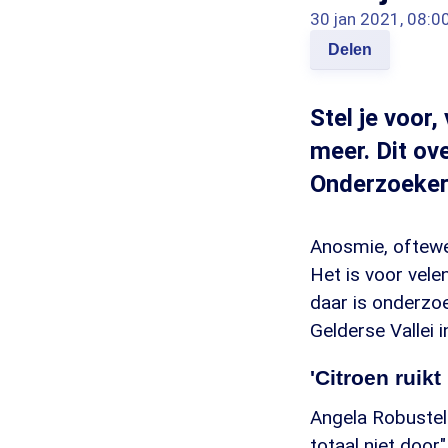
30 jan 2021, 08:0
Delen
Stel je voor,
meer. Dit ov
Onderzoeker 
Anosmie, oftewel
Het is voor vele
daar is onderzo
Gelderse Vallei i
'Citroen ruikt
Angela Robustell
totaal niet door"