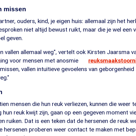
n missen
rtner, ouders, kind, je eigen huis: allemaal zijn het h
sproken niet altijd bewust ruikt, maar die je wel een v
el geven.
n vallen allemaal weg", vertelt ook Kirsten Jaarsma v
iging voor mensen met anosmie
reuksmaakstoorni
missen, vallen intuïtieve gevoelens van geborgenheid 
eg."
n
tien mensen die hun reuk verliezen, kunnen die weer te
g hun reuk kwijt zijn, gaan op een gegeven moment vi
n ruiken. Dat is een teken dat de hersenen de reuk w
 Je hersenen proberen weer contact te maken met be