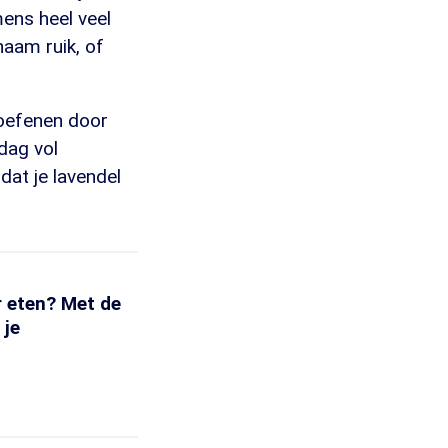
mens heel veel
naam ruik, of
 oefenen door
 dag vol
dat je lavendel
r eten? Met de
 je