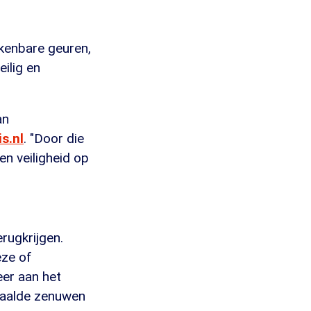
erkenbare geuren,
eilig en
an
s.nl
. "Door die
en veiligheid op
rugkrijgen.
eze of
eer aan het
paalde zenuwen