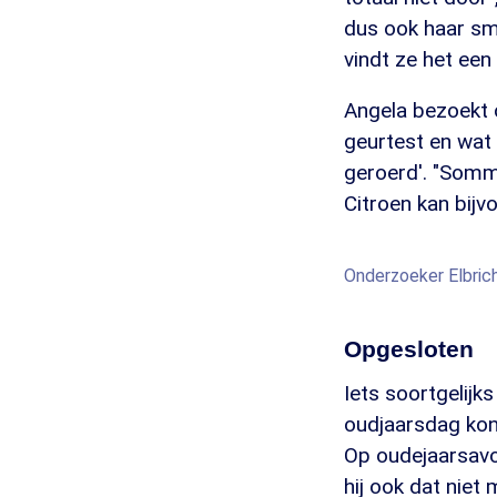
dus ook haar sm
vindt ze het een
Angela bezoekt 
geurtest en wat b
geroerd'. "Sommi
Citroen kan bijv
Onderzoeker Elbrich 
Opgesloten
Iets soortgelijk
oudjaarsdag kon
Op oudejaarsavo
hij ook dat niet 