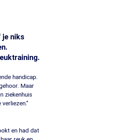
 je niks
en.
euktraining.
lende handicap.
f gehoor. Maar
n ziekenhuis
 verliezen."
kookt en had dat
r haar reuk en