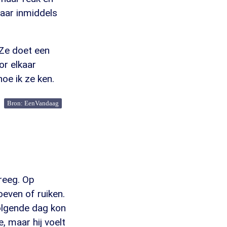
aar inmiddels
Ze doet een
or elkaar
oe ik ze ken.
Bron: EenVandaag
reeg. Op
even of ruiken.
olgende dag kon
e, maar hij voelt