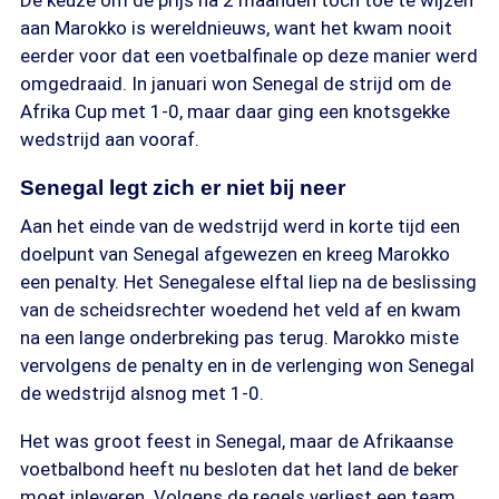
De keuze om de prijs na 2 maanden toch toe te wijzen
aan Marokko is wereldnieuws, want het kwam nooit
eerder voor dat een voetbalfinale op deze manier werd
omgedraaid. In januari won Senegal de strijd om de
Afrika Cup met 1-0, maar daar ging een knotsgekke
wedstrijd aan vooraf.
Senegal legt zich er niet bij neer
Aan het einde van de wedstrijd werd in korte tijd een
doelpunt van Senegal afgewezen en kreeg Marokko
een penalty. Het Senegalese elftal liep na de beslissing
van de scheidsrechter woedend het veld af en kwam
na een lange onderbreking pas terug. Marokko miste
vervolgens de penalty en in de verlenging won Senegal
de wedstrijd alsnog met 1-0.
Het was groot feest in Senegal, maar de Afrikaanse
voetbalbond heeft nu besloten dat het land de beker
moet inleveren. Volgens de regels verliest een team