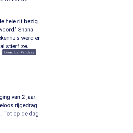
e hele rit bezig
woord." Shana
ekenhuis werd er
l stierf ze.
Bron: EenVandaag
ing van 2 jaar.
eloos rijgedrag
t. Tot op de dag