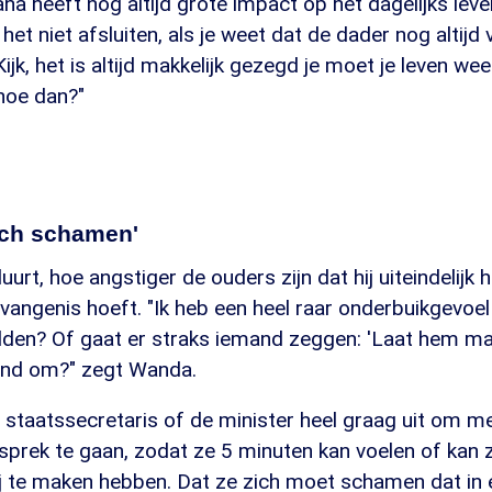
a heeft nog altijd grote impact op het dagelijks leve
het niet afsluiten, als je weet dat de dader nog altijd v
ijk, het is altijd makkelijk gezegd je moet je leven we
hoe dan?"
ich schamen'
urt, hoe angstiger de ouders zijn dat hij uiteindelijk 
angenis hoeft. "Ik heb een heel raar onderbuikgevoel e
lden? Of gaat er straks iemand zeggen: 'Laat hem maa
and om?" zegt Wanda.
de staatssecretaris of de minister heel graag uit om m
esprek te gaan, zodat ze 5 minuten kan voelen of kan
j te maken hebben. Dat ze zich moet schamen dat in 