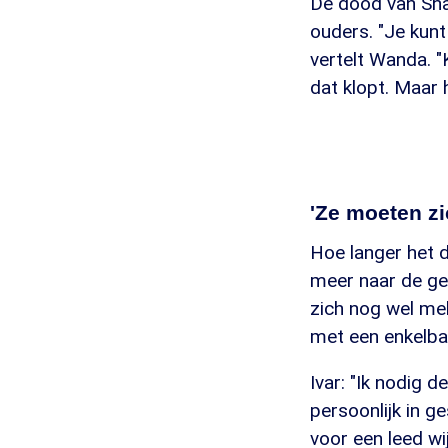
De dood van Shan
ouders. "Je kunt 
vertelt Wanda. "K
dat klopt. Maar 
'Ze moeten z
Hoe langer het du
meer naar de gev
zich nog wel me
met een enkelb
Ivar: "Ik nodig 
persoonlijk in g
voor een leed wi