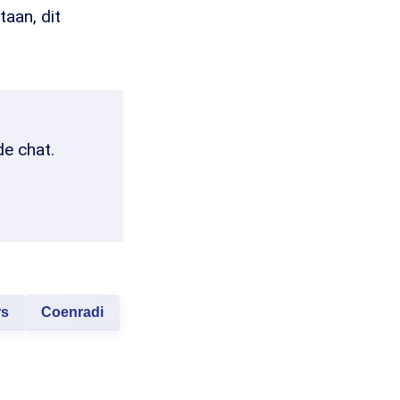
aan, dit
de chat.
rs
Coenradi