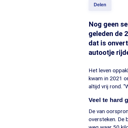
Delen
Nog geen sec
geleden de 2
dat is onver
autootje rijd
Het leven oppakk
kwam in 2021 om
altijd vrij rond. 
Veel te hard 
De van oorspron
oversteken. De 
weg waar 50 kilo