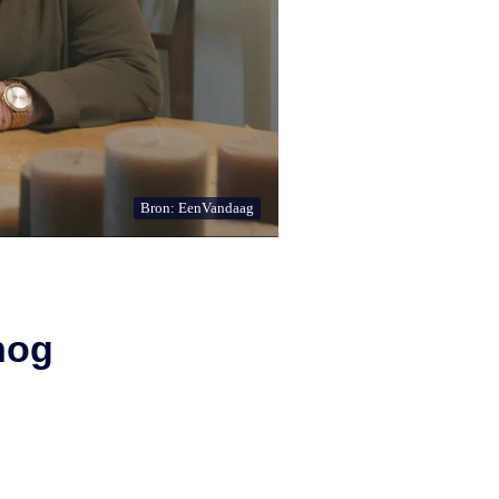
Bron: EenVandaag
nog