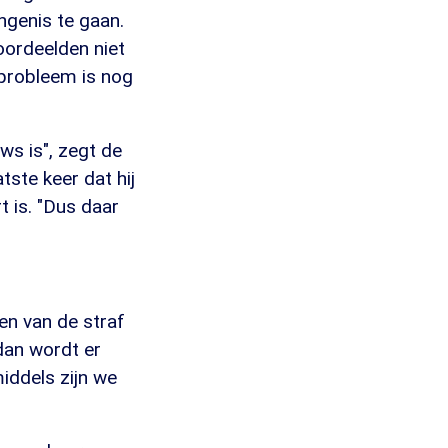
genis te gaan.
oordeelden niet
 probleem is nog
ws is", zegt de
tste keer dat hij
t is. "Dus daar
ven van de straf
 dan wordt er
iddels zijn we