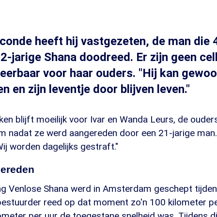
onde heeft hij vastgezeten, de man die 4
2-jarige Shana doodreed. Er zijn geen celle
teerbaar voor haar ouders. "Hij kan gewoon
en en zijn leventje door blijven leven."
en blijft moeilijk voor Ivar en Wanda Leurs, de ouders
 nadat ze werd aangereden door een 21-jarige man. 
"Wij worden dagelijks gestraft."
gereden
g Venlose Shana werd in Amsterdam geschept tijden
bestuurder reed op dat moment zo'n 100 kilometer pe
meter per uur de toegestane snelheid was. Tijdens die