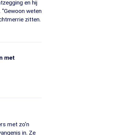
ntzegging en hij
zit. "Gewoon weten
chtmerrie zitten.
en met
ers met zo'n
vangenis in. Ze