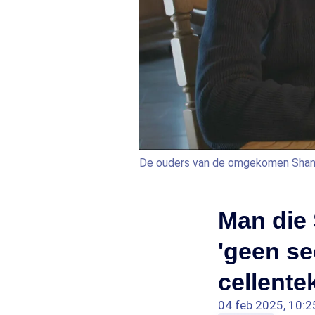
De ouders van de omgekomen Shana
Man die 
'geen se
cellentek
04 feb 2025, 10:2