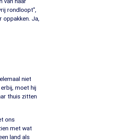
n van haar
rij rondloopt",
er oppakken. Ja,
helemaal niet
rbij, moet hij
r thuis zitten
et ons
 zien met wat
een land als