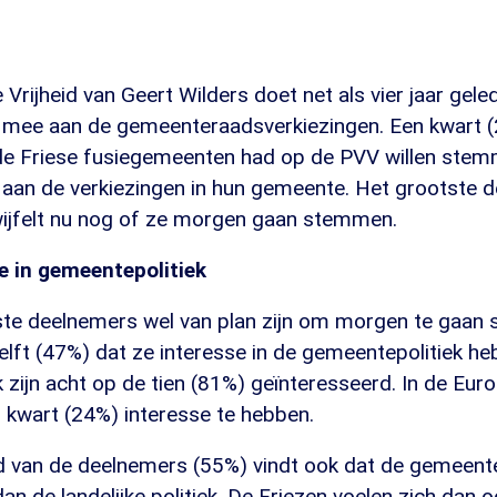
 Vrijheid van Geert Wilders doet net als vier jaar gele
mee aan de gemeenteraadsverkiezingen. Een kwart (
de Friese fusiegemeenten had op de PVV willen stemm
an de verkiezingen in hun gemeente. Het grootste de
wijfelt nu nog of ze morgen gaan stemmen.
e in gemeentepolitiek
e deelnemers wel van plan zijn om morgen te gaan
lft (47%) dat ze interesse in de gemeentepolitiek he
ek zijn acht op de tien (81%) geïnteresseerd. In de Eur
 kwart (24%) interesse te hebben.
 van de deelnemers (55%) vindt ook dat de gemeente
dan de landelijke politiek. De Friezen voelen zich dan