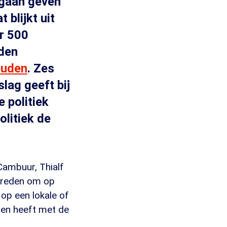
 gaan geven
blijkt uit
r 500
rden
ouden
. Zes
lag geeft bij
e politiek
olitiek de
Cambuur, Thialf
 reden om op
op een lokale of
nden heeft met de