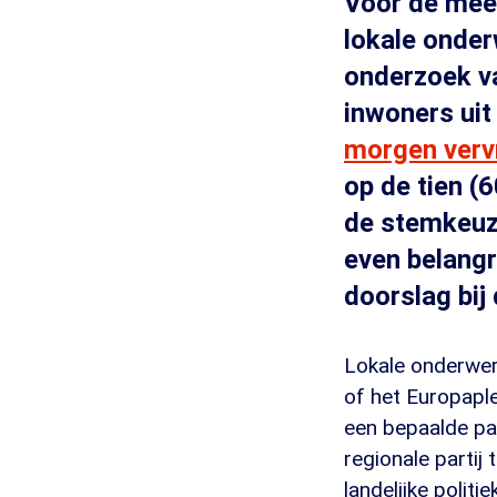
Voor de mee
lokale onder
onderzoek v
inwoners uit
morgen verv
op de tien (
de stemkeuze
even belangri
doorslag bij
Lokale onderwer
of het Europapl
een bepaalde par
regionale partij
landelijke politiek