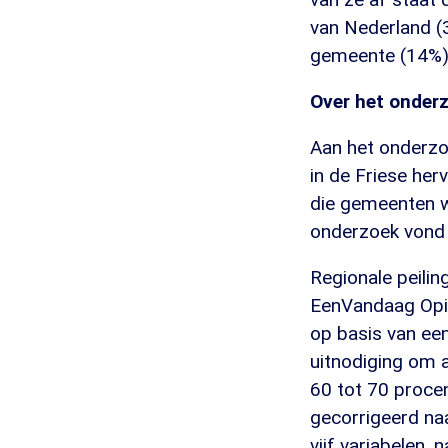
van Nederland (
gemeente (14%)
Over het onder
Aan het onderzo
in de Friese he
die gemeenten 
onderzoek vond 
Regionale peili
EenVandaag Opin
op basis van een
uitnodiging om 
60 tot 70 procen
gecorrigeerd naa
vijf variabelen, n