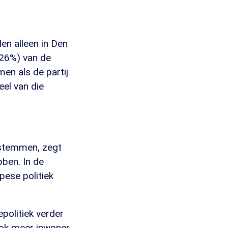
den alleen in Den
26%) van de
en als de partij
el van die
 stemmen, zegt
bben. In de
opese politiek
politiek verder
 ook meer inwoner