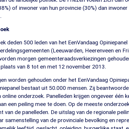
38%) of inwoner van hun provincie (30%) dan inwoner
.
zoek
ek deden 500 leden van het EenVandaag Opiniepanel
rverdelingsgemeenten (Leeuwarden, Heerenveen en Fri
worden morgen gemeenteraadsverkiezingen gehoude
plaats van 8 tot en met 12 november 2013.
ngen worden gehouden onder het EenVandaag Opiniepa
iepanel bestaat uit 50.000 mensen. Zij beantwoorden
 online onderzoek. Panelleden krijgen ongeveer één 
aan een peiling mee te doen. Op de meeste onderzoe
t van de panelleden. De uitslag van de regionale peilin
r samenstelling van de provinciale bevolking en repr
amelijk leeftijd, geslacht, opleiding, burgerlijke staat, 