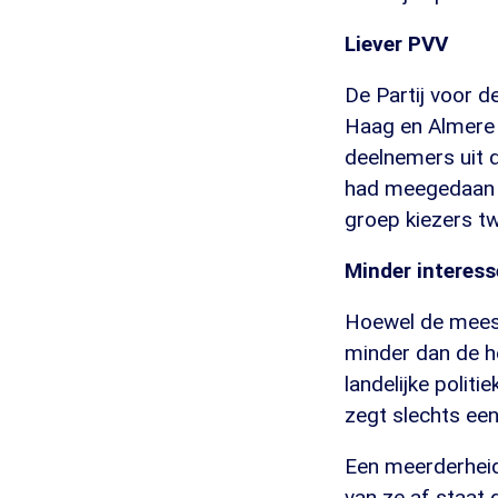
Liever PVV
De Partij voor de
Haag en Almere 
deelnemers uit 
had meegedaan a
groep kiezers t
Minder interess
Hoewel de meest
minder dan de he
landelijke politi
zegt slechts een
Een meerderheid
van ze af staat 