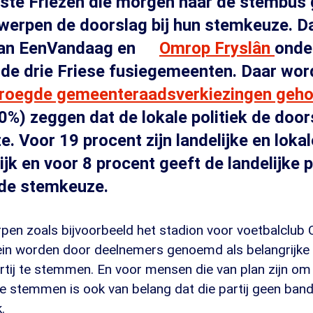
ste Friezen die morgen naar de stembus
werpen de doorslag bij hun stemkeuze. Dat 
an EenVandaag en
Omrop Fryslân
onde
 de drie Friese fusiegemeenten. Daar wo
roegde gemeenteraadsverkiezingen geh
60%) zeggen dat de lokale politiek de doors
. Voor 19 procent zijn landelijke en lokal
jk en voor 8 procent geeft de landelijke p
 de stemkeuze.
pen zoals bijvoorbeeld het stadion voor voetbalclub 
ein worden door deelnemers genoemd als belangrijke
tij te stemmen. En voor mensen die van plan zijn om 
 te stemmen is ook van belang dat die partij geen ba
.