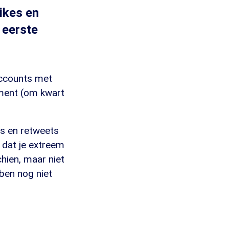
likes en
 eerste
accounts met
oment (om kwart
es en retweets
 dat je extreem
chien, maar niet
bben nog niet