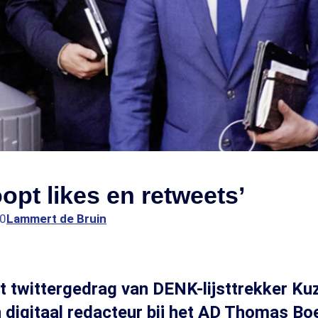
opt likes en retweets’
00
Lammert de Bruin
 twittergedrag van DENK-lijsttrekker Kuz
n digitaal redacteur bij het AD Thomas B