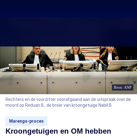
Bron: ANP
Rechters en de voorzitter voorafgaand aan de uitspraak over de
moord op Reduan B., de broer van kroongetuige Nabil B.
Marengo-proces
Kroongetuigen en OM hebben