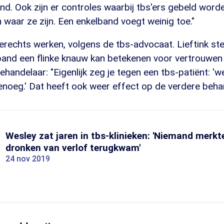
d. Ook zijn er controles waarbij tbs'ers gebeld word
 waar ze zijn. Een enkelband voegt weinig toe."
erechts werken, volgens de tbs-advocaat. Lieftink ste
lband een flinke knauw kan betekenen voor vertrouwen
handelaar: "Eigenlijk zeg je tegen een tbs-patiënt: 'w
enoeg.' Dat heeft ook weer effect op de verdere behan
Wesley zat jaren in tbs-klinieken: 'Niemand merkte
dronken van verlof terugkwam'
24 nov 2019