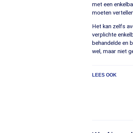
met een enkelban
moeten vertellen
Het kan zelfs av
verplichte enke
behandelde en be
wel, maar niet g
LEES OOK