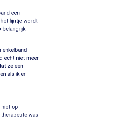
band een
het lijntje wordt
 belangrijk.
en enkelband
d echt niet meer
dat ze een
n als ik er
 niet op
jn therapeute was