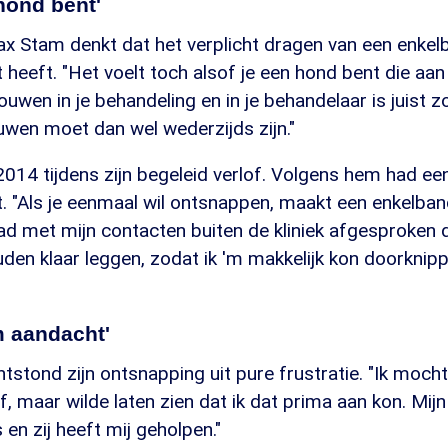
 hond bent'
ax Stam denkt dat het verplicht dragen van een enkel
 heeft. "Het voelt toch alsof je een hond bent die aan 
uwen in je behandeling en in je behandelaar is juist zo
uwen moet dan wel wederzijds zijn."
2014 tijdens zijn begeleid verlof. Volgens hem had e
. "Als je eenmaal wil ontsnappen, maakt een enkelban
 had met mijn contacten buiten de kliniek afgesproken 
en klaar leggen, zodat ik 'm makkelijk kon doorknippe
 aandacht'
stond zijn ontsnapping uit pure frustratie. "Ik mocht
f, maar wilde laten zien dat ik dat prima aan kon. Mi
 en zij heeft mij geholpen."