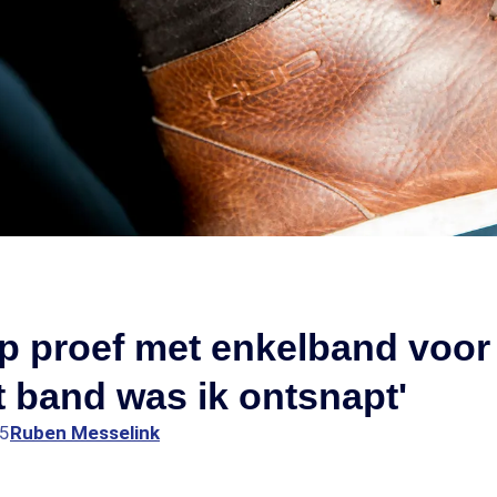
op proef met enkelband voor 
 band was ik ontsnapt'
45
Ruben Messelink