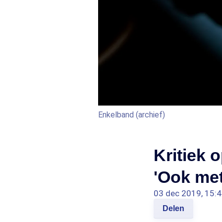
Enkelband (archief)
Kritiek 
'Ook met
03 dec 2019, 15:
Delen