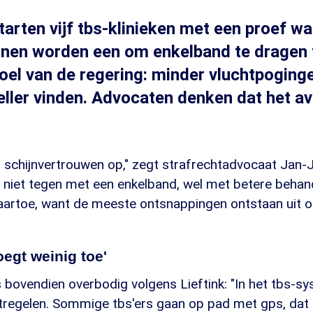
arten vijf tbs-klinieken met een proef waa
nnen worden een om enkelband te dragen 
doel van de regering: minder vluchtpoging
eller vinden. Advocaten denken dat het a
 schijnvertrouwen op," zegt strafrechtadvocaat Jan-J
e niet tegen met een enkelband, wel met betere behan
aartoe, want de meeste ontsnappingen ontstaan uit o
egt weinig toe'
 bovendien overbodig volgens Lieftink: "In het tbs-sys
tregelen. Sommige tbs'ers gaan op pad met gps, dat i