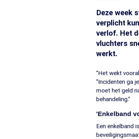
Deze week st
verplicht ku
verlof. Het 
vluchters sn
werkt.
"Het wekt vooral
"Incidenten ga j
moet het geld n
behandeling."
'Enkelband vo
Een enkelband is
beveiligingsmaa