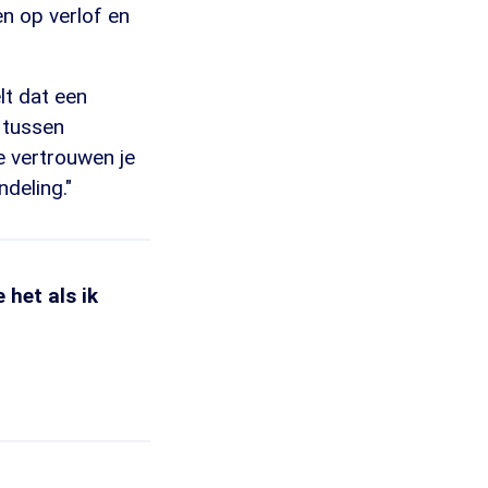
en op verlof en
lt dat een
 tussen
e vertrouwen je
deling."
 het als ik