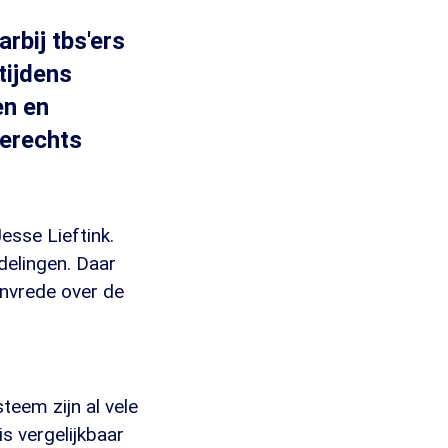
rbij tbs'ers
tijdens
en en
verechts
esse Lieftink.
delingen. Daar
nvrede over de
teem zijn al vele
s vergelijkbaar