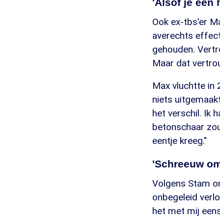
'Alsof je een
Ook ex-tbs'er M
averechts effect
gehouden. Vertro
Maar dat vertro
Max vluchtte in 
niets uitgemaakt
het verschil. Ik
betonschaar zoud
eentje kreeg."
'Schreeuw om
Volgens Stam ont
onbegeleid verlo
het met mij eens