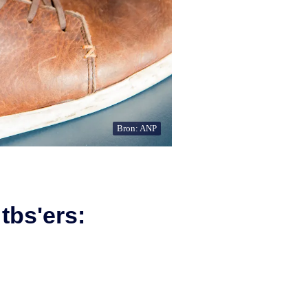
Bron: ANP
tbs'ers: