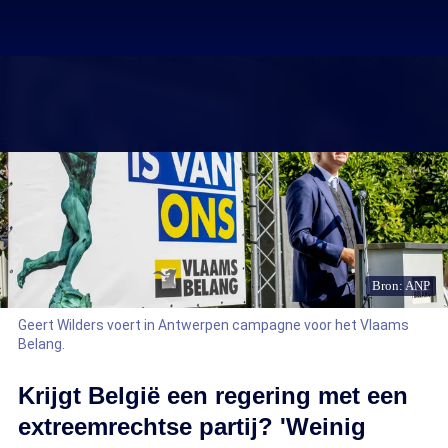
Bron: ANP
Geert Wilders voert in Antwerpen campagne voor het Vlaams
Belang.
Krijgt België een regering met een
extreemrechtse partij? 'Weinig