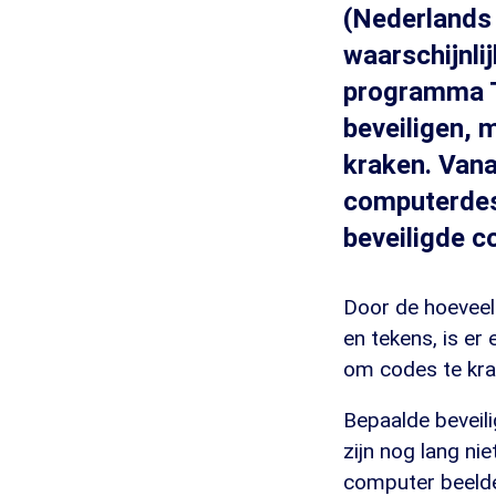
(Nederlands 
waarschijnli
programma T
beveiligen, 
kraken. Van
computerdesk
beveiligde c
Door de hoeveelh
en tekens, is er
om codes te kra
Bepaalde beveil
zijn nog lang nie
computer beelde