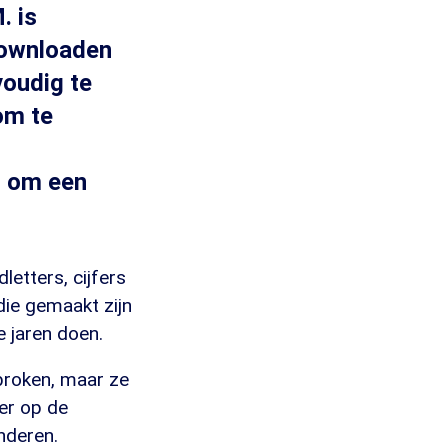
. is
 downloaden
oudig te
om te
t om een
letters, cijfers
die gemaakt zijn
 jaren doen.
broken, maar ze
 er op de
nderen.