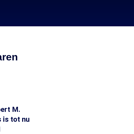
aren
ert M.
is tot nu
I