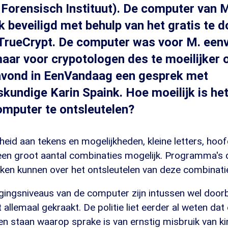
Forensisch Instituut). De computer van M
jk beveiligd met behulp van het gratis te
rueCrypt. De computer was voor M. eenv
maar voor crypotologen des te moeilijker 
avond in EenVandaag een gesprek met
undige Karin Spaink. Hoe moeilijk is he
omputer te ontsleutelen?
eid aan tekens en mogelijkheden, kleine letters, hoofd
 een groot aantal combinaties mogelijk. Programma's 
ken kunnen over het ontsleutelen van deze combinatie
igingsniveaus van de computer zijn intussen wel door
t allemaal gekraakt. De politie liet eerder al weten dat
n staan waarop sprake is van ernstig misbruik van ki