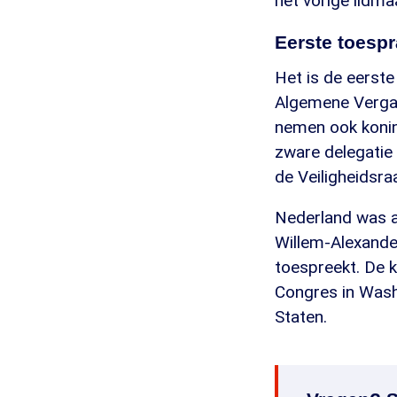
het vorige lidm
Eerste toesp
Het is de eerste
Algemene Vergad
nemen ook konin
zware delegatie 
de Veiligheidsra
Nederland was al
Willem-Alexander
toespreekt. De k
Congres in Washi
Staten.