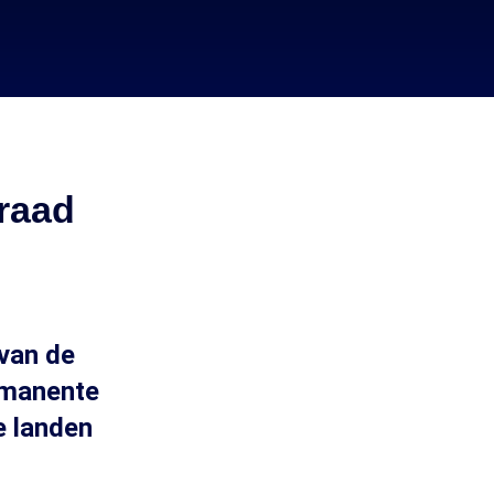
sraad
 van de
rmanente
e landen