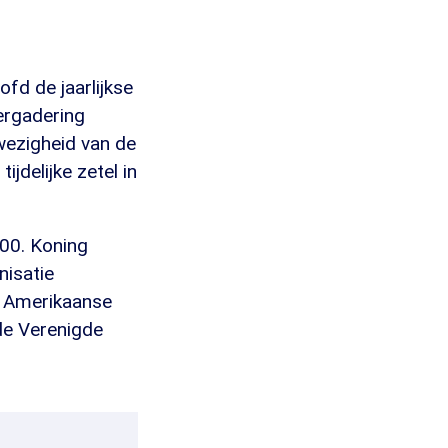
fd de jaarlijkse
ergadering
wezigheid van de
jdelijke zetel in
000. Koning
nisatie
t Amerikaanse
de Verenigde