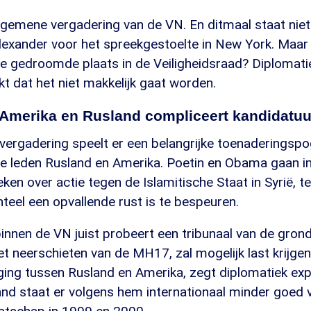
lgemene vergadering van de VN. En ditmaal staat niet
lexander voor het spreekgestoelte in New York. Maar 
e gedroomde plaats in de Veiligheidsraad? Diplomati
t dat het niet makkelijk gaat worden.
 Amerika en Rusland compliceert kandidatuu
 vergadering speelt er een belangrijke toenaderingsp
 leden Rusland en Amerika. Poetin en Obama gaan in d
en over actie tegen de Islamitische Staat in Syrië, ter
eel een opvallende rust is te bespeuren.
innen de VN juist probeert een tribunaal van de grond
t neerschieten van de MH17, zal mogelijk last krijge
ing tussen Rusland en Amerika, zegt diplomatiek exp
nd staat er volgens hem internationaal minder goed v