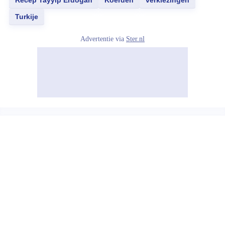
Recep Tayyip Erdogan
Koerden
verkiezingen
Turkije
Advertentie via
Ster.nl