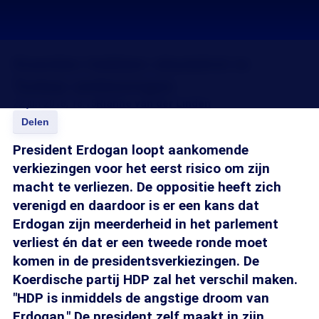
Koerden hebben sleutelrol in
Turkse verkiezingen
22 jun 2018, 18:15
Rianne van der Linden
Delen
President Erdogan loopt aankomende
verkiezingen voor het eerst risico om zijn
macht te verliezen. De oppositie heeft zich
verenigd en daardoor is er een kans dat
Erdogan zijn meerderheid in het parlement
verliest én dat er een tweede ronde moet
komen in de presidentsverkiezingen. De
Koerdische partij HDP zal het verschil maken.
"HDP is inmiddels de angstige droom van
Erdogan." De president zelf maakt in zijn