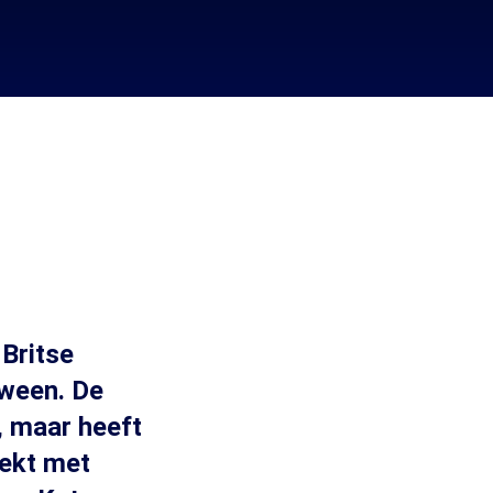
 Britse
dween. De
, maar heeft
eekt met