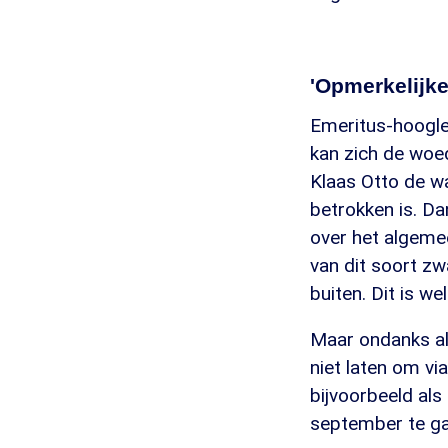
'Opmerkelijke
Emeritus-hoogle
kan zich de woed
Klaas Otto de waa
betrokken is. Da
over het algemee
van dit soort zw
buiten. Dit is we
Maar ondanks all
niet laten om vi
bijvoorbeeld als
september te ga