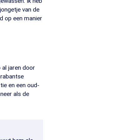
gewassen. Ik heb
jongetje van de
agd op een manier
 al jaren door
Brabantse
tie en een oud-
 neer als de