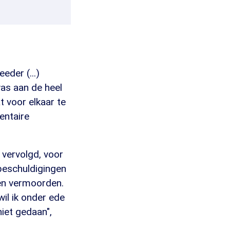
eder (...)
was aan de heel
t voor elkaar te
entaire
 vervolgd, voor
beschuldigingen
en vermoorden.
wil ik onder ede
niet gedaan",