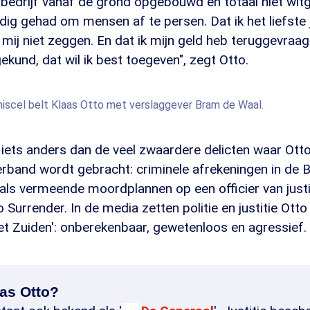
obedrijf vanaf de grond opgebouwd en totaal niet wit
dig gehad om mensen af te persen. Dat ik het liefste 
e mij niet zeggen. En dat ik mijn geld heb teruggevra
ekund, dat wil ik best toegeven", zegt Otto.
niscel belt Klaas Otto met verslaggever Bram de Waal.
 iets anders dan de veel zwaardere delicten waar Otto
verband wordt gebracht: criminele afrekeningen in de 
als vermeende moordplannen op een officier van justi
 Surrender. In de media zetten politie en justitie Otto
et Zuiden': onberekenbaar, gewetenloos en agressief.
aas Otto?