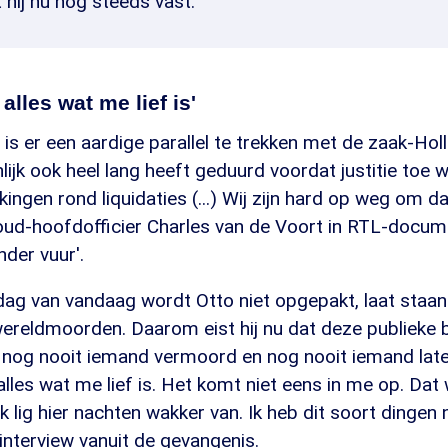
 hij nu nog steeds vast.
alles wat me lief is'
is er een aardige parallel te trekken met de zaak-Holle
nlijk ook heel lang heeft geduurd voordat justitie toe 
ingen rond liquidaties (...) Wij zijn hard op weg om da
t oud-hoofdofficier Charles van de Voort in RTL-docum
der vuur'.
dag van vandaag wordt Otto niet opgepakt, laat staan
wereldmoorden. Daarom eist hij nu dat deze publieke 
b nog nooit iemand vermoord en nog nooit iemand lat
alles wat me lief is. Het komt niet eens in me op. Dat 
k lig hier nachten wakker van. Ik heb dit soort dingen 
 interview vanuit de gevangenis.