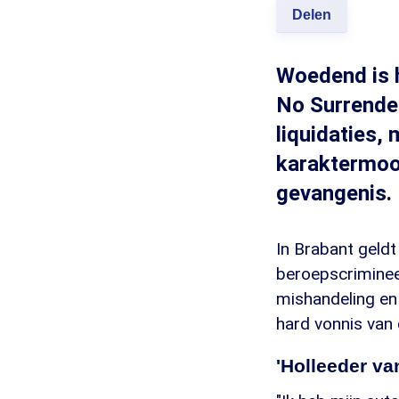
Delen
Woedend is h
No Surrender.
liquidaties, 
karaktermoor
gevangenis.
In Brabant geldt
beroepscrimineel
mishandeling en 
hard vonnis van 
'Holleeder va