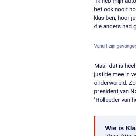
"Ik heb mijn aut
het ook nooit no
klas ben, hoor j
die anders had g
Vanuit zijn gevange
Maar dat is heel
justitie mee in 
onderwereld. Zo
president van No
'Holleeder van h
Wie is Kl