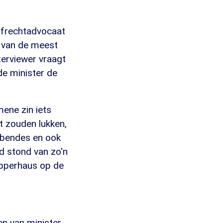
afrechtadvocaat
t van de meest
terviewer vraagt
de minister de
mene zin iets
t zouden lukken,
e bendes en ook
fd stond van zo'n
apperhaus op de
en van minister