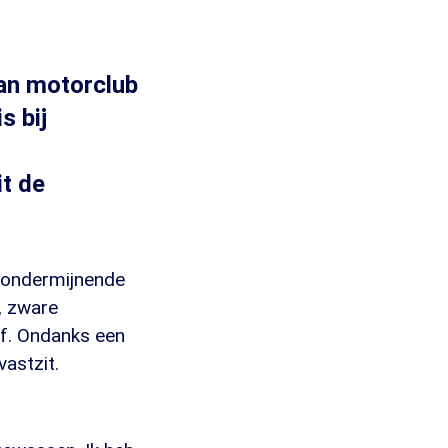
van motorclub
s bij
it de
n ondermijnende
, zware
jf. Ondanks een
vastzit.