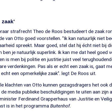
 zaak'
raar strafrecht Theo de Roos bestudeert de zaak ro
e van Otto goed voorstellen. "Ik kan natuurlijk niet b
rheid spreekt. Maar goed, stel dat hij écht niet bij di
n ben je natuurlijk superlink. Ik kan me dat heel goed 
n is men bij politie en justitie juist veel terughouden
are verdenkingen. Pas als er echt een zaak is, gaat 
l echt een opmerkelijke zaak". legt De Roos uit.
e klachten van Otto kunnen gezagsdragers het ook de
a de media publieke beschuldigingen te uiten aan zijn ad
 minister Ferdinand Grapperhaus van Justitie en Veili
st is in het programma
Buitenhof
.