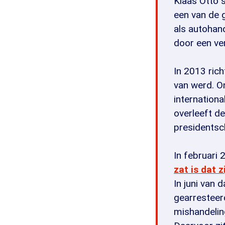
Klaas Otto s
een van de g
als autohan
door een ver
In 2013 rich
van werd. On
internationa
overleeft de
presidentsch
In februari
zat is dat 
In juni van 
gearresteerd
mishandeling