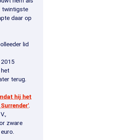
houwt hem als
 twintigste
apte daar op
lleeder lid
n 2015
 het
ater terug.
mdat hij het
 Surrender'
.
V.,
oor zware
 euro.