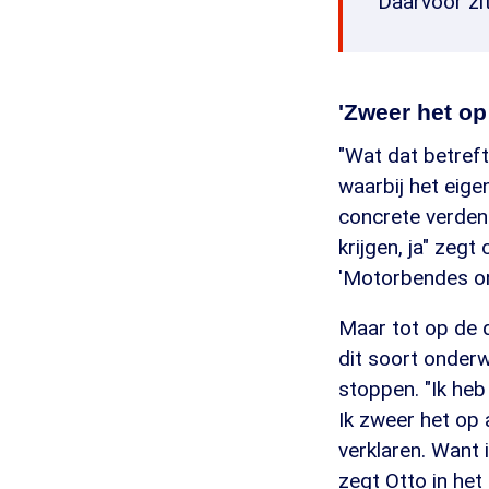
Daarvoor zit
'Zweer het op 
"Wat dat betreft 
waarbij het eige
concrete verdenk
krijgen, ja" zeg
'Motorbendes on
Maar tot op de 
dit soort onder
stoppen. "Ik he
Ik zweer het op 
verklaren. Want i
zegt Otto in het