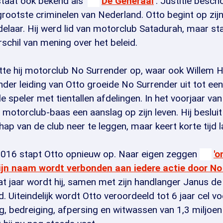
taat ook bekend als '
De Generaal
'. Justitie besc
rootste criminelen van Nederland. Otto begint op zijn
delaar. Hij werd lid van motorclub Satadurah, maar st
schil van mening over het beleid.
tte hij motorclub No Surrender op, waar ook Willem Ho
der leiding van Otto groeide No Surrender uit tot een
le speler met tientallen afdelingen. In het voorjaar va
 motorclub-baas een aanslag op zijn leven. Hij besluit
ap van de club neer te leggen, maar keert korte tijd l
 2016 stapt Otto opnieuw op. Naar eigen zeggen
'o
zijn naam wordt verbonden aan iedere actie door No
dat jaar wordt hij, samen met zijn handlanger Janus de 
. Uiteindelijk wordt Otto veroordeeld tot 6 jaar cel v
, bedreiging, afpersing en witwassen van 1,3 miljoen