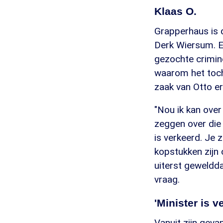
Klaas O.
Grapperhaus is 
Derk Wiersum. Ee
gezochte crimine
waarom het toch 
zaak van Otto erb
"Nou ik kan over
zeggen over die
is verkeerd. Je 
kopstukken zijn 
uiterst geweldd
vraag.
'Minister is 
Vanuit zijn geva