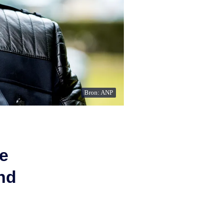
Bron: ANP
ie
and