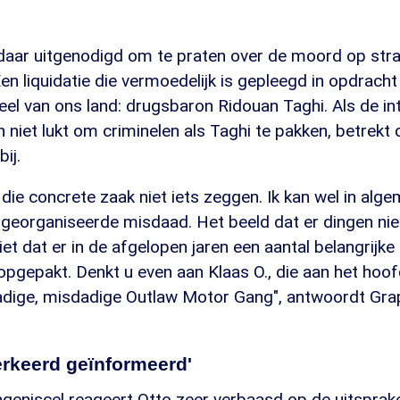
daar uitgenodigd om te praten over de moord op str
n liquidatie die vermoedelijk is gepleegd in opdrach
el van ons land: drugsbaron Ridouan Taghi. Als de in
niet lukt om criminelen als Taghi te pakken, betrekt 
ij.
 die concrete zaak niet iets zeggen. Ik kan wel in alge
 georganiseerde misdaad. Het beeld dat er dingen nie
ziet dat er in de afgelopen jaren een aantal belangrijk
opgepakt. Denkt u even aan Klaas O., die aan het hoo
adige, misdadige Outlaw Motor Gang", antwoordt Gr
verkeerd geïnformeerd'
ngeniscel reageert Otto zeer verbaasd op de uitsprak