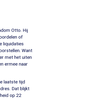
ndom Otto. Hij
eoordelen of
e liquidaties
voorstellen. Want
der met het uiten
men ermee naar
 laatste tijd
res. Dat blijkt
gheid op 22