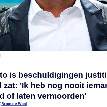
k
to is beschuldigingen justit
 zat: 'Ik heb nog nooit iem
 of laten vermoorden'
0
Bram de Waal