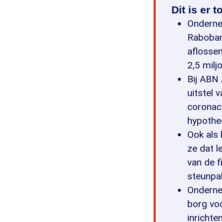
Dit is er 
Ondernem
Rabobank
aflossen
2,5 milj
Bij ABN 
uitstel 
coronac
hypothee
Ook als 
ze dat l
van de f
steunpak
Ondernem
borg voo
inrichte