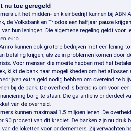
tot nu toe geregeld
ers uit het midden- en kleinbedrijf kunnen bij ABN 
, de Volksbank en Triodos een halfjaar pauze krijgen
 van hun leningen. Die algemene regeling geldt voor l
oen euro.
Amro kunnen ook grotere bedrijven met een lening to
van betaling krijgen, als ze in problemen komen door d
risis. Voor mensen die moeite hebben met het betale
k, kijkt de bank naar mogelijkheden om het aflossen ui
bedrijven extra geld nodig hebben om overeind te blij
enen bij de bank. De overheid is bereid is om voor een
inanciering borg te staan. Die garantie is onderdeel v
ket van de overheid.
ers kunnen maximaal 1,5 miljoen lenen. De overheid 
r 90 procent van dit krediet. De banken zijn nu druk 
n van de loketten voor ondernemers. Zij verwachten he