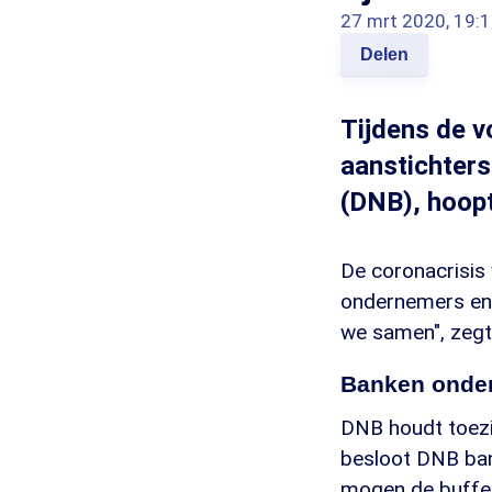
27 mrt 2020, 19:
Delen
Tijdens de v
aanstichters
(DNB), hoopt
De coronacrisis
ondernemers en 
we samen", zegt
Banken onder
DNB houdt toezi
besloot DNB ban
mogen de buffers