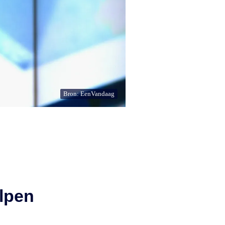
Bron: EenVandaag
lpen