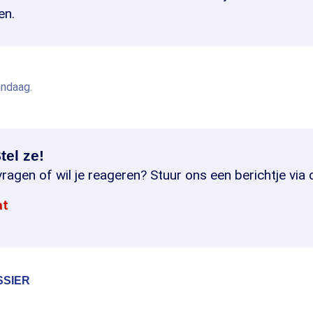
en.
andaag.
tel ze!
ragen of wil je reageren? Stuur ons een berichtje via 
at
SSIER