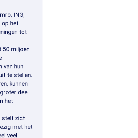
Amro, ING,
 op het
eningen tot
t 50 miljoen
e
n van hun
t te stellen.
ven, kunnen
 groter deel
an het
stelt zich
bezig met het
el veel