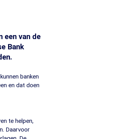
n een van de
se Bank
den.
 kunnen banken
en en dat doen
en te helpen,
n. Daarvoor
erlagen. De