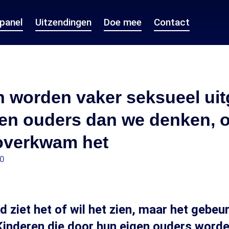
epanel
Uitzendingen
Doe mee
Contact
 worden vaker seksueel uit
gen ouders dan we denken, 
 overkwam het
10
d ziet het of wil het zien, maar het gebeu
Kinderen die door hun eigen ouders word