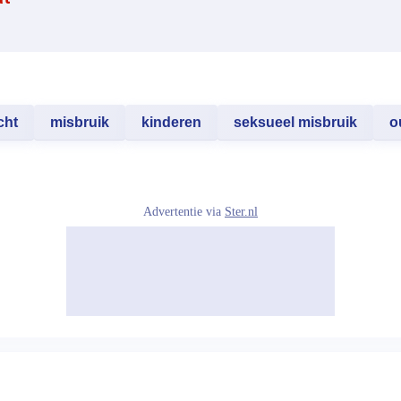
cht
misbruik
kinderen
seksueel misbruik
o
Advertentie via
Ster.nl