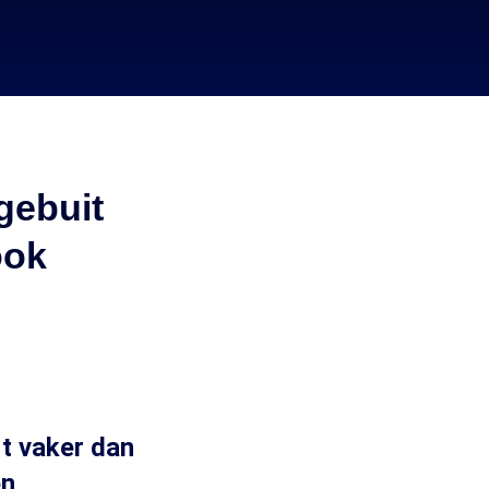
gebuit
ook
rt vaker dan
en