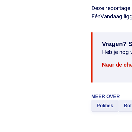
Deze reportage k
EénVandaag ligg
Vragen? S
Heb je nog v
Naar de ch
MEER OVER
Politiek
Bol