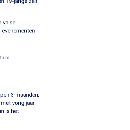
n 19-jarige zelf
n valse
ij evenementen
ntrum
lopen 3 maanden,
 met vorig jaar.
n is het