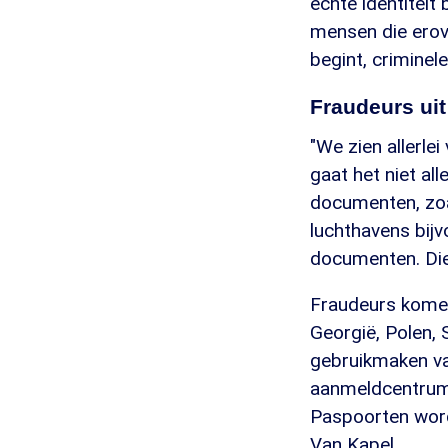
echte identiteit
mensen die erove
begint, criminel
Fraudeurs uit
"We zien allerle
gaat het niet a
documenten, zoa
luchthavens bij
documenten. Die 
Fraudeurs komen n
Georgië, Polen, 
gebruikmaken va
aanmeldcentrum 
Paspoorten worde
Van Kapel.