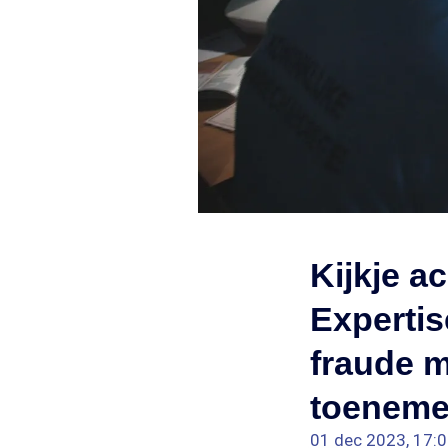
Kijkje a
Expertis
fraude m
toenem
01 dec 2023, 17: