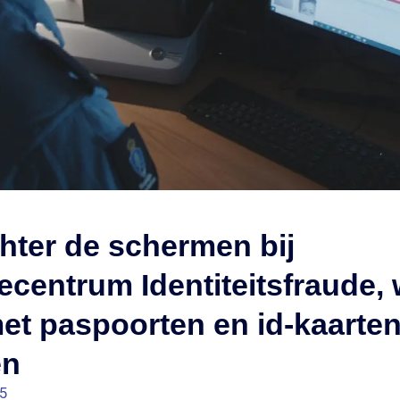
chter de schermen bij
ecentrum Identiteitsfraude, 
et paspoorten en id-kaarten
en
05