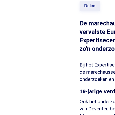
Delen
De marechau
vervalste Eu
Expertisecen
zo'n onderzo
Bij het Experti
de marechaussee
onderzoeken en 
19-jarige ver
Ook het onderzo
van Deventer, be