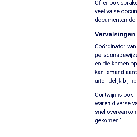
Of er ook sprake
veel valse docu
documenten de id
Vervalsingen
Coördinator van
persoonsbewijze
en die komen op 
kan iemand aantr
uiteindelijk bij h
Oortwijn is ook 
waren diverse v
snel overeenkoms
gekomen."