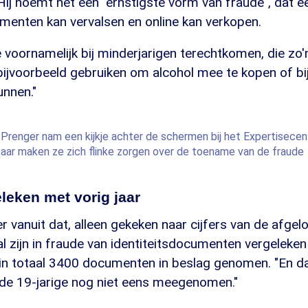
j noemt het een "ernstigste vorm van fraude", dat ee
enten kan vervalsen en online kan verkopen.
voornamelijk bij minderjarigen terechtkomen, die zo'
 bijvoorbeeld gebruiken om alcohol mee te kopen of b
unnen."
 Prenger nam een kijkje achter de schermen bij het Expertisece
Daar maken ze zich flinke zorgen over de toename van de fraude
eleken met vorig jaar
r vanuit dat, alleen gekeken naar cijfers van de afge
zal zijn in fraude van identiteitsdocumenten vergeleken
in totaal 3400 documenten in beslag genomen. "En da
de 19-jarige nog niet eens meegenomen."