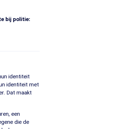
 bij politie:
n identiteit
un identiteit met
er. Dat maakt
uren, een
egene die de