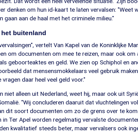
 bezit. Dat wordt een heel vervelende situatie." Zijn b
r denken om hun id-kaart te laten vervalsen: "Weet w
en gaan aan de haal met het criminele milieu."
 het buitenland
i vervalsingen", vertelt Van Kapel van de Koninklijke M
lleen om documenten om mee te reizen, maar ook om
ls geboorteaktes en geld. We zien op Schiphol en an
voorbeeld dat mensensmokkelaars veel gebruik maken
vragen daar heel veel geld voor."
iet alleen uit Nederland, weet hij, maar ook uit Syrië,
Somalië. "Wij concluderen daaruit dat vluchtelingen vo
n dit soort documenten om zo de grens over te komen
in Ter Apel worden regelmatig vervalste documente
n kwalitatief steeds beter, maar vervalsers ook inge