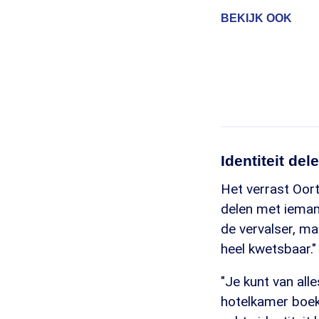
BEKIJK OOK
Identiteit de
Het verrast Oort
delen met iemand 
de vervalser, m
heel kwetsbaar."
"Je kunt van all
hotelkamer boeke