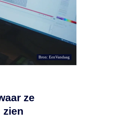
Bron: EenVandaag
waar ze
 zien