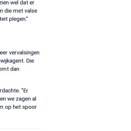
zien wel dat er
n die met valse
eit plegen."
er vervalsingen
 wijkagent. Die
komt dan
rdachte. "Er
 en we zagen al
em op het spoor