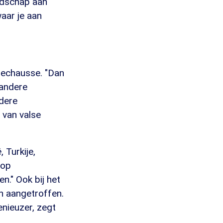
oodschap aan
aar je aan
arechausse. "Dan
 andere
dere
 van valse
 Turkije,
lop
." Ook bij het
n aangetroffen.
nieuzer, zegt