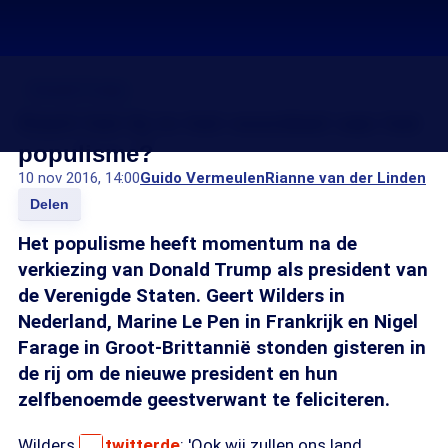
Donald Trump
Keert het tij in het voordeel van het
populisme?
10 nov 2016, 14:00
Guido Vermeulen
Rianne van der Linden
Delen
Het populisme heeft momentum na de
verkiezing van Donald Trump als president van
de Verenigde Staten. Geert Wilders in
Nederland, Marine Le Pen in Frankrijk en Nigel
Farage in Groot-Brittannië stonden gisteren in
de rij om de nieuwe president en hun
zelfbenoemde geestverwant te feliciteren.
Wilders
twitterde
: 'Ook wij zullen ons land