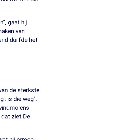
", gaat hij
 maken van
and durfde het
van de sterkste
gt is die weg",
 windmolens
 dat ziet De
at hij ermee