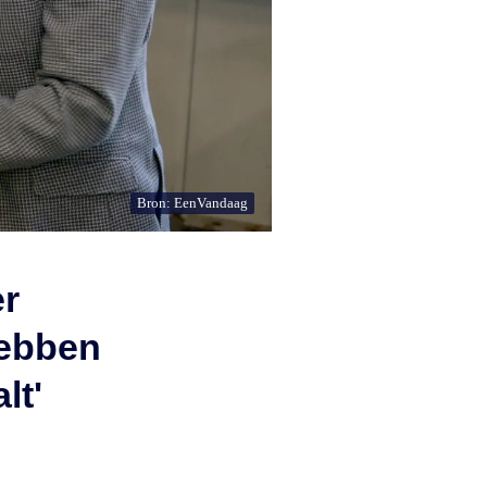
Bron: EenVandaag
r
hebben
lt'