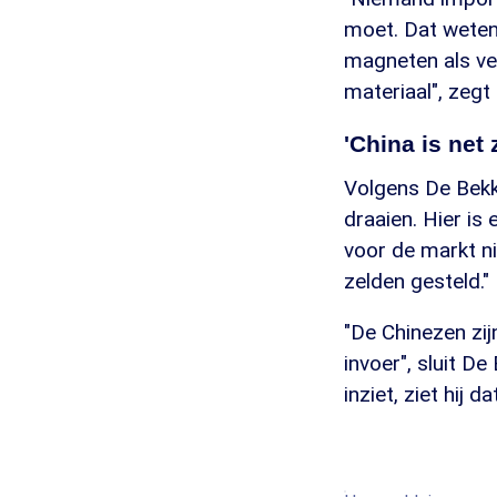
moet. Dat weten 
magneten als ve
materiaal", zegt h
'China is net 
Volgens De Bekke
draaien. Hier is
voor de markt n
zelden gesteld."
"De Chinezen zij
invoer", sluit De
inziet, ziet hij d