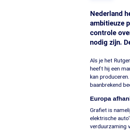
Nederland h
ambitieuze 
controle ove
nodig zijn. D
Als je het Rutger
heeft hij een ma
kan produceren.
baanbrekend bed
Europa afhan
Grafiet is namel
elektrische auto
verduurzaming va