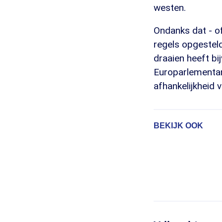
westen.
Ondanks dat - o
regels opgesteld
draaien heeft b
Europarlementar
afhankelijkheid 
BEKIJK OOK