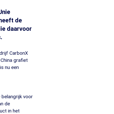
Unie
heeft de
die daarvoor
.
edrijf CarbonX
 China grafiet
is nu een
 belangrijk voor
an de
ct in het