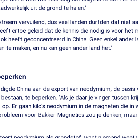
dwerkelijk uit de grond te halen."
xtreem vervuilend, dus veel landen durfden dat niet aan
heeft ertoe geleid dat de kennis die nodig is voor het
ok heeft geconcentreerd in China. Geen enkel ander l
 te maken, en nu kan geen ander land het."
eperken
digde China aan de export van neodymium, de basis 
estaan, te beperken. "Als je daar je vinger tussen krij
 op. Er gaan kilo's neodymium in de magneten die in
k probleem voor Bakker Magnetics zou je denken, maar
eert neodymium als grondstof, want niemand weet w