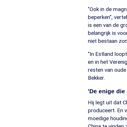
"Ook in de magne
beperken", vert
is een van de gr
belangrijk is v
niet bestaan zo
"In Estland loop
en in het Vereni
resten van oude 
Bekker.
'De enige die
Hij legt uit dat
produceert. En 
moedige houding
China te vinden 