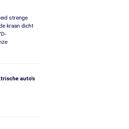
heid strenge
de kraan dicht
VD-
nze
trische auto's