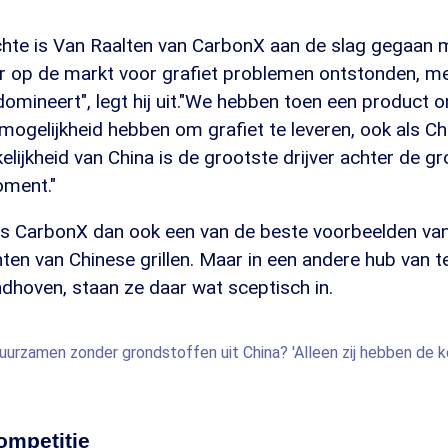
hte is Van Raalten van CarbonX aan de slag gegaan me
r op de markt voor grafiet problemen ontstonden, m
omineert", legt hij uit."We hebben toen een product o
ogelijkheid hebben om grafiet te leveren, ook als Ch
kelijkheid van China is de grootste drijver achter de g
oment."
is CarbonX dan ook een van de beste voorbeelden va
chten van Chinese grillen. Maar in een andere hub van 
ndhoven, staan ze daar wat sceptisch in.
urzamen zonder grondstoffen uit China? 'Alleen zij hebben de ke
ompetitie