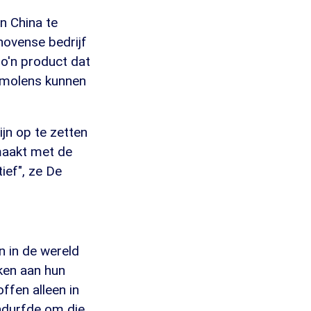
n China te
hovense bedrijf
zo'n product dat
ndmolens kunnen
ijn op te zetten
 maakt met de
ief", ze De
n in de wereld
ken aan hun
ffen alleen in
andurfde om die