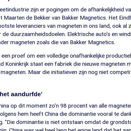
etindustrie zijn er pogingen om de afhankelijkheid va
elt Maarten de Bekker van Bakker Magnetics. Het Eind
ootste leveranciers van magneten in ons land, ook al 
oor de duurzaamheidsdoelen. Elektrische auto's en wi
nder magneten zoals die van Bakker Magnetics.
t een proef om een volledige onafhankelijke productiel
gd Koninkrijk staat een fabriek die nieuwe magneten
magneten. Maar die initiatieven zijn nog niet competit
 het aandurfde'
 China op dit moment zo'n 98 procent van alle magnete
volgens hem heeft China die dominantie vooral te dan
. "Die dominantie is niet ontstaan omdat de grondsto
zijn. China was wel heel lang het enige land dat het a