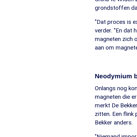
grondstoffen daa
"Dat proces is e
verder. "En dat 
magneten zich o
aan om magneten
Neodymium b
Onlangs nog kon
magneten die er b
merkt De Bekker
zitten. Een flin
Bekker anders.
"Niemand import