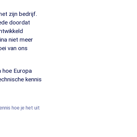
t zijn bedrijf.
ede doordat
ntwikkeld
ina niet meer
roei van ons
n hoe Europa
technische kennis
nnis hoe je het uit