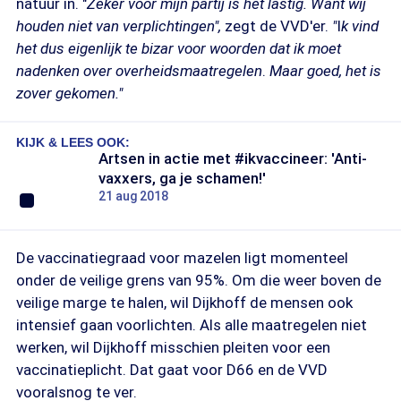
natuur in. "
Zeker voor mijn partij is het lastig. Want wij
houden niet van verplichtingen",
zegt de VVD'er.
"
I
k vind
het dus eigenlijk te bizar voor woorden dat ik moet
nadenken over overheidsmaatregelen
.
Maar goed, het is
zover gekomen."
KIJK & LEES OOK:
Artsen in actie met #ikvaccineer: 'Anti-
vaxxers, ga je schamen!'
21 aug 2018
De vaccinatiegraad voor mazelen ligt momenteel
onder de veilige grens van 95%. Om die weer boven de
veilige marge te halen, wil Dijkhoff de mensen ook
intensief gaan voorlichten. Als alle maatregelen niet
werken, wil Dijkhoff misschien pleiten voor een
vaccinatieplicht. Dat gaat voor D66 en de VVD
vooralsnog te ver.