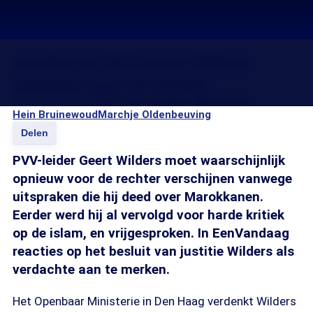
Justitie wil PVV-leider Wilders
opnieuw voor de rechter
09 okt 2014, 18:17
Bart Hettema
Marc Belinfante
Hein Bruinewoud
Marchje Oldenbeuving
Delen
PVV-leider Geert Wilders moet waarschijnlijk
opnieuw voor de rechter verschijnen vanwege
uitspraken die hij deed over Marokkanen.
Eerder werd hij al vervolgd voor harde kritiek
op de islam, en vrijgesproken. In EenVandaag
reacties op het besluit van justitie Wilders als
verdachte aan te merken.
Het Openbaar Ministerie in Den Haag verdenkt Wilders