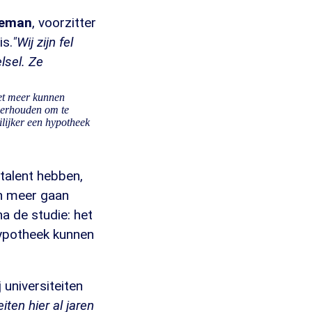
neman
, voorzitter
is.
"Wij zijn fel
lsel. Ze
iet meer kunnen
overhouden om te
ilijker een hypotheek
 talent hebben,
en meer gaan
a de studie: het
hypotheek kunnen
 universiteiten
eiten hier al jaren