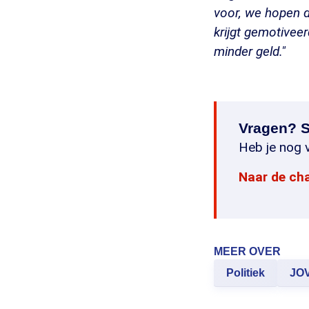
voor, we hopen d
krijgt gemotivee
minder geld."
Vragen? S
Heb je nog v
Naar de ch
MEER OVER
Politiek
JO