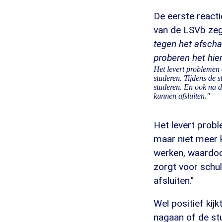
De eerste react
van de LSVb zeg
tegen het afscha
proberen het hier
Het levert problemen 
studeren. Tijdens de
studeren. En ook na d
kunnen afsluiten."
Het levert probl
maar niet meer 
werken, waardoo
zorgt voor schu
afsluiten."
Wel positief kij
nagaan of de stu