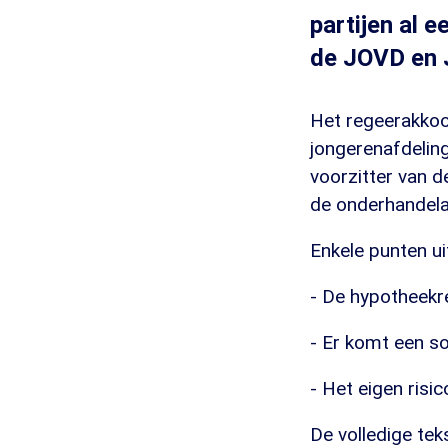
partijen al 
de JOVD en 
Het regeerakkoor
jongerenafdeling
voorzitter van 
de onderhandela
Enkele punten ui
- De hypotheekr
- Er komt een so
- Het eigen risi
De volledige tek