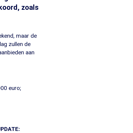
koord, zoals
bekend, maar de
ag zullen de
 aanbieden aan
00 euro;
UPDATE: