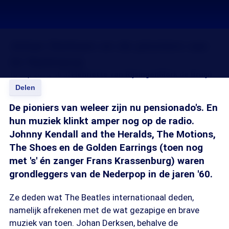
Johan Derksen en de pioniers van
de Nederpop
16 sep 2015, 18:35
Henriette van Rijsingen
Mark de Bruijn
Delen
De pioniers van weleer zijn nu pensionado's. En
hun muziek klinkt amper nog op de radio.
Johnny Kendall and the Heralds, The Motions,
The Shoes en de Golden Earrings (toen nog
met 's' én zanger Frans Krassenburg) waren
grondleggers van de Nederpop in de jaren '60.
Ze deden wat The Beatles internationaal deden,
namelijk afrekenen met de wat gezapige en brave
muziek van toen. Johan Derksen, behalve de