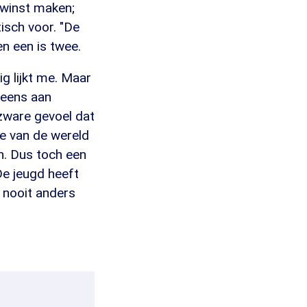
g winst maken;
tisch voor. "De
en een is twee.
g lijkt me. Maar
 eens aan
dzware gevoel dat
de van de wereld
. Dus toch een
De jeugd heeft
 nooit anders