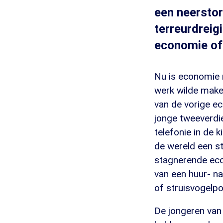
een neerstor
terreurdreigi
economie of
Nu is economie n
werk wilde maken
van de vorige e
jonge tweeverdi
telefonie in de 
de wereld een st
stagnerende eco
van een huur- n
of struisvogelpol
De jongeren van 