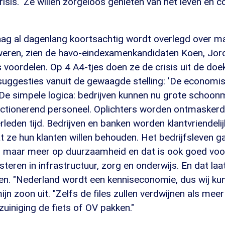
isis. 'Ze willen zorgeloos genieten van het leven en c
Haag al dagenlang koortsachtig wordt overlegd over 
weren, zien de havo-eindexamenkandidaten Koen, Joro,
 voordelen. Op 4 A4-tjes doen ze de crisis uit de do
uggesties vanuit de gewaagde stelling: 'De economisc
 De simpele logica: bedrijven kunnen nu grote schoo
nctionerend personeel. Oplichters worden ontmasker
rleden tijd. Bedrijven en banken worden klantvriendelij
t ze hun klanten willen behouden. Het bedrijfsleven g
t, maar meer op duurzaamheid en dat is ook goed voor
steren in infrastructuur, zorg en onderwijs. En dat laa
ren. "Nederland wordt een kenniseconomie, dus wij ku
mijn zoon uit. "Zelfs de files zullen verdwijnen als me
zuiniging de fiets of OV pakken."