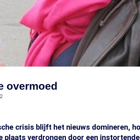
e overmoed
52
he crisis blijft het nieuws domineren, h
e plaats verdrongen door een instortende 