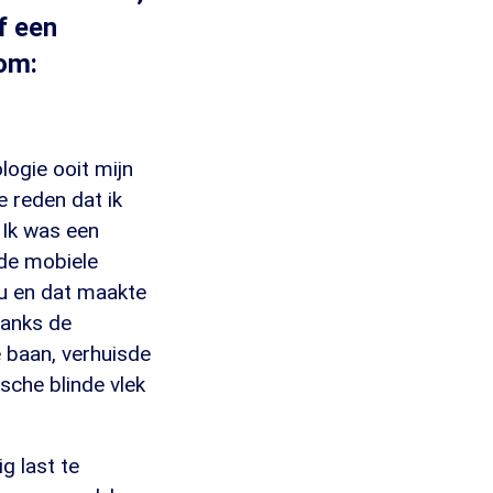
f een
 om:
logie ooit mijn
e reden dat ik
 Ik was een
 de mobiele
nu en dat maakte
danks de
 baan, verhuisde
sche blinde vlek
g last te