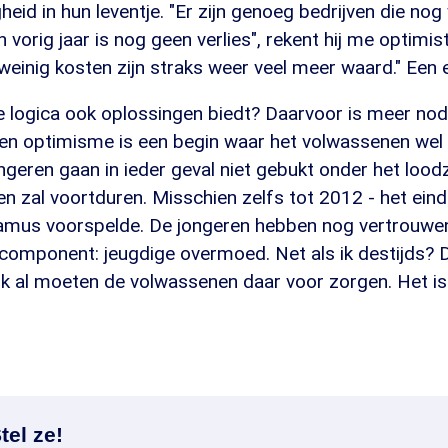
heid in hun leventje. "Er zijn genoeg bedrijven die no
 vorig jaar is nog geen verlies", rekent hij me optimis
weinig kosten zijn straks weer veel meer waard." Een 
 logica ook oplossingen biedt? Daarvoor is meer nodi
 en optimisme is een begin waar het volwassenen wel
ngeren gaan in ieder geval niet gebukt onder het loo
ren zal voortduren. Misschien zelfs tot 2012 - het ein
amus voorspelde. De jongeren hebben nog vertrouwen
component: jeugdige overmoed. Net als ik destijds? 
k al moeten de volwassenen daar voor zorgen. Het is
tel ze!