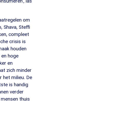
onsumeren', las
maatregelen om
 Shava, Steffi
eken, compleet
he crisis is
nmaak houden
d en hoge
ker en
aat zich minder
 het milieu. De
tste is handig
nnen verder
er mensen thuis