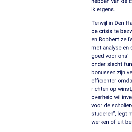
hebben van de cr
ik ergens.
Terwijl in Den 
de crisis te bez
en Robbert zelfs
met analyse en s
goed voor ons'.
onder slecht fu
bonussen zijn ve
efficiënter omda
richten op wins
overheid wil inve
voor de scholie
studeren", legt 
werken of uit be