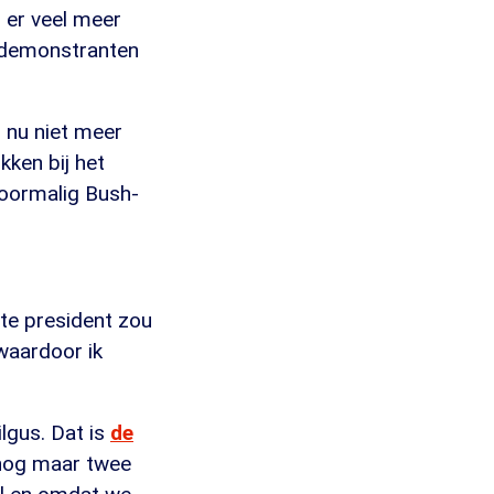
n er veel meer
e demonstranten
r nu niet meer
kken bij het
voormalig Bush-
hte president zou
 waardoor ik
lgus. Dat is
de
 nog maar twee