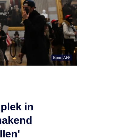
Bron: AFP
plek in
makend
len'