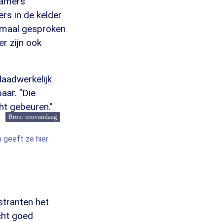
kamers
rs in de kelder
rmaal gesproken
r zijn ook
daadwerkelijk
aar. "Die
ht gebeuren."
Bron: eenvandaag
 geeft ze hier
stranten het
cht goed