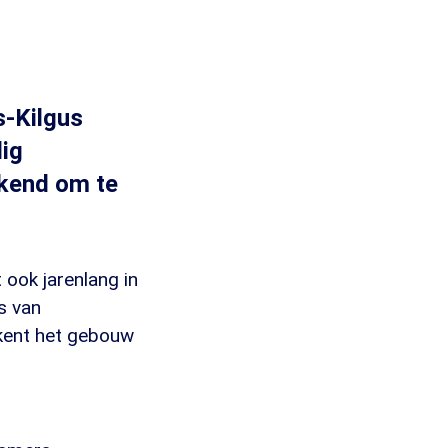
s-Kilgus
lig
akend om te
ook jarenlang in
s van
 kent het gebouw