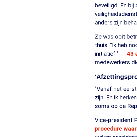
beveiligd. En bi
veiligheidsdiens
anders zijn beha
Ze was ooit betr
thuis. "Ik heb n
initiatief '
43 
medewerkers die
'Afzettingspr
"Vanaf het eerst
zijn. En ik herk
soms op de Repub
Vice-president P
procedure waa