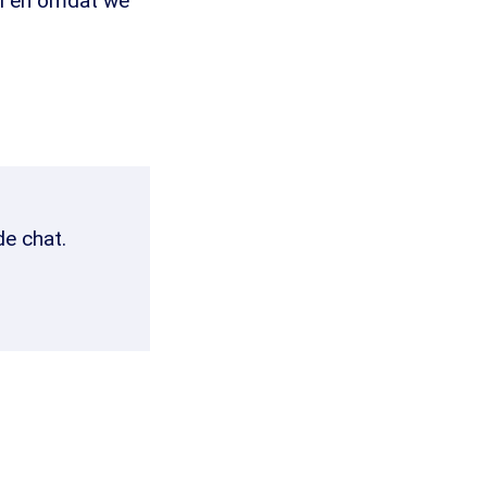
aal en omdat we
de chat.