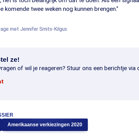
 het is toch belangrijk om dat te doen. Als een sign
de komende twee weken nog kunnen brengen."
rtage met Jennifer Smits-Kilgus
tel ze!
ragen of wil je reageren? Stuur ons een berichtje via 
at
SSIER
Amerikaanse verkiezingen 2020