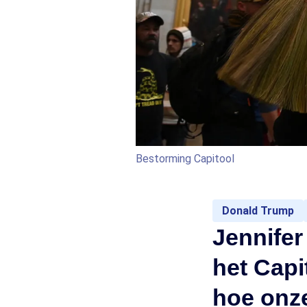
Bestorming Capitool
Donald Trump
Jennifer
het Cap
hoe onze