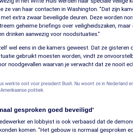
ezig in het Witte Huis werden naar speciale veilige 
e ze van haar contacten in Washington. "Dat zijn kame
l met extra zwaar beveiligde deuren. Deze worden no
treem geheime briefings over veiligheidszaken, maar e
n drinken aanwezig voor noodsituaties."
zelf wel eens in die kamers geweest. Dat ze gisteren 
tuatie gebruikt moesten worden, vindt ze onvoorstelb
oor noodgevallen waarvan je verwacht dat ze nooit ec
us werkte ooit voor president Bush. Nu woont ze in Nederland en
Amerikaanse politiek.
maal gesproken goed beveiligd'
medewerker en lobbyist is ook verbaasd dat de demon
 konden komen. "Het gebouw is normaal gesproken e