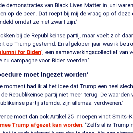
j de demonstraties van Black Lives Matter in juni ware
ten op de been. Dat roept bij mij de vraag op of dez
ndeld omdat ze niet zwart zijn."
okken bij de Republikeinse partij, maar voelt zich daa
ooit op Trump gestemd. En afgelopen jaar was ik betro
alumni for Biden
', een samenwerkingscollectief van 
 nu campagne voor Biden voerden."
ocedure moet ingezet worden'
e moment had ik al het idee dat Trump een heel slec
en de Republikeinse partij niet meer terug. De waarden
likeinse partij stemde, zijn allemaal verdwenen."
ence moet dan ook Artikel 25 inroepen vindt Smits-Ki
rmee Trump afgezet kan worden
. "Zelfs al is Trump