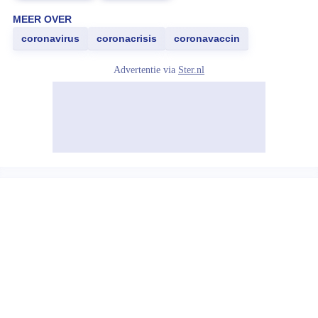
MEER OVER
coronavirus
coronacrisis
coronavaccin
Advertentie via
Ster.nl