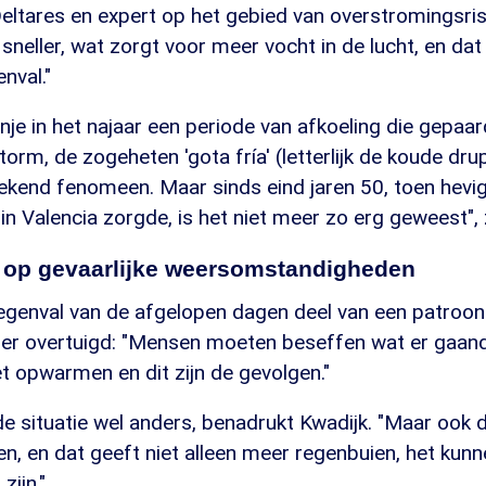
Deltares en expert op het gebied van overstromingsri
neller, wat zorgt voor meer vocht in de lucht, en dat
nval."
anje in het najaar een periode van afkoeling die gepa
torm, de zogeheten 'gota fría' (letterlijk de koude drup
ekend fenomeen. Maar sinds eind jaren 50, toen hev
 in Valencia zorgde, is het niet meer zo erg geweest", 
 op gevaarlijke weersomstandigheden
egenval van de afgelopen dagen deel van een patroon 
r overtuigd: "Mensen moeten beseffen wat er gaand
et opwarmen en dit zijn de gevolgen."
de situatie wel anders, benadrukt Kwadijk. "Maar ook
, en dat geeft niet alleen meer regenbuien, het kunn
zijn."