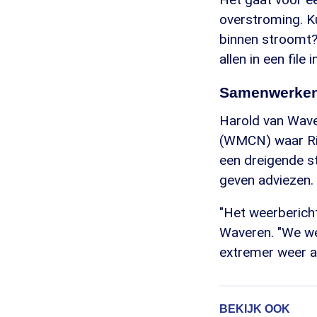
overstroming. Ku
binnen stroomt? 
allen in een file
Samenwerken
Harold van Wav
(WMCN) waar Rij
een dreigende s
geven adviezen. 
"Het weerbericht
Waveren. "We w
extremer weer aa
BEKIJK OOK