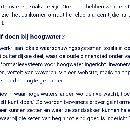
ote rivieren, zoals de Rijn. Ook daar hebben we meest
e ziet het aankomen omdat het elders al een tijdje har
t.
lf doen bij hoogwater?
werkt aan lokale waarschuwingssystemen, zoals in 
t buitendijkse deel, waar de oude binnenstad onder val
formatiesysteem voor hoogwater ingericht. Inwoners
n, vertelt Van Waveren. Via een website, mails en ap
s op de hoogte gehouden.
cies in waar hoge waterstanden worden verwacht, hoe
zelf kunt doen." Zo worden bewoners erover geïnform
neer kunnen zetten en waar ze zandzakken kunnen halen
aarbij die keten van begin tot eind goed is ingericht."