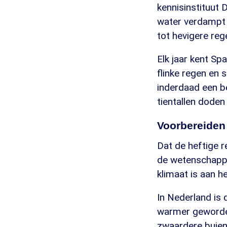
kennisinstituut 
water verdampt s
tot hevigere rege
Elk jaar kent Sp
flinke regen en s
inderdaad een b
tientallen doden
Voorbereiden
Dat de heftige r
de wetenschappe
klimaat is aan h
In Nederland is 
warmer geworden
zwaardere buien 