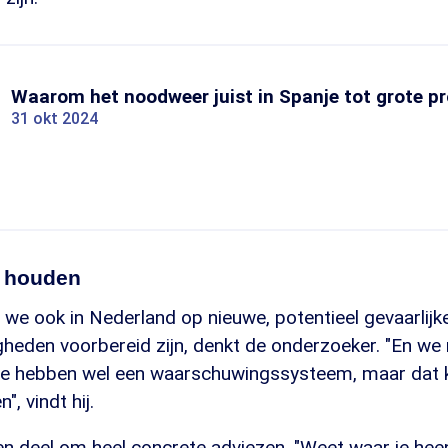
Waarom het noodweer juist in Spanje tot grote pr
31 okt 2024
n houden
e ook in Nederland op nieuwe, potentieel gevaarlijk
eden voorbereid zijn, denkt de onderzoeker. "En we
e hebben wel een waarschuwingssysteem, maar dat ka
, vindt hij.
en deel om heel concrete adviezen. "Weet waar je hee