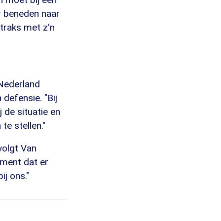
er beneden naar
straks met z'n
Nederland
efensie. "Bij
 de situatie en
te stellen."
volgt Van
ment dat er
ij ons."