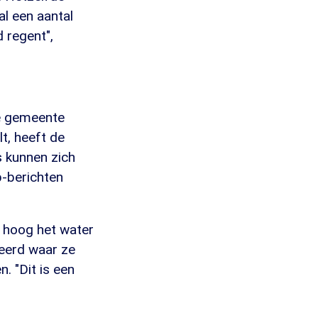
al een aantal
d regent",
de gemeente
t, heeft de
 kunnen zich
p-berichten
 hoog het water
eerd waar ze
. "Dit is een