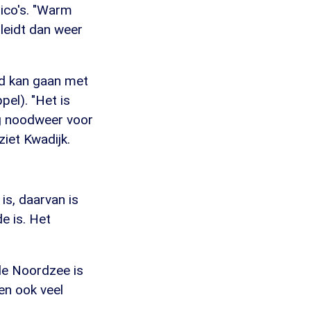
sico's. "Warm
 leidt dan weer
ard kan gaan met
pel). "Het is
ig noodweer voor
ziet Kwadijk.
is, daarvan is
e is. Het
 de Noordzee is
en ook veel