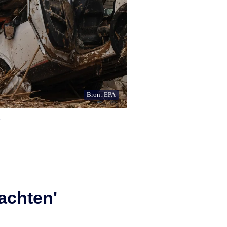
Bron: EPA
.
achten'