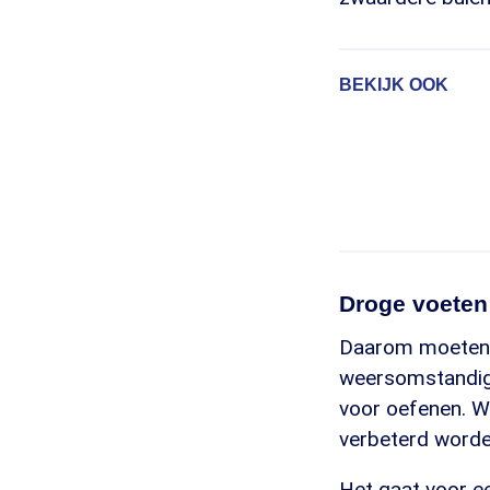
BEKIJK OOK
Droge voete
Daarom moeten w
weersomstandigh
voor oefenen. W
verbeterd worden"
Het gaat voor e