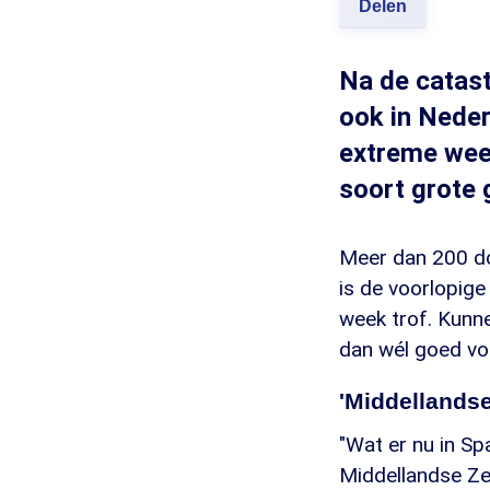
Delen
Na de catast
ook in Neder
extreme weer
soort grote 
Meer dan 200 do
is de voorlopig
week trof. Kunne
dan wél goed vo
'Middellandse
"Wat er nu in S
Middellandse Zee