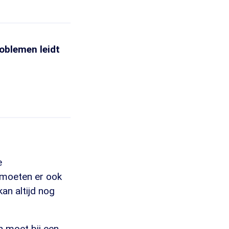
oblemen leidt
e
 moeten er ook
n altijd nog
n moet bij een