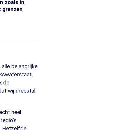
 zoals in
 grenzen'
lle belangrijke
jkswaterstaat,
k de
dat wij meestal
echt heel
regio's
. Hetzelfde