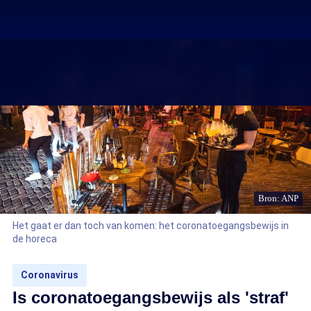
Bron: ANP
Het gaat er dan toch van komen: het coronatoegangsbewijs in
de horeca
Coronavirus
Is coronatoegangsbewijs als 'straf'