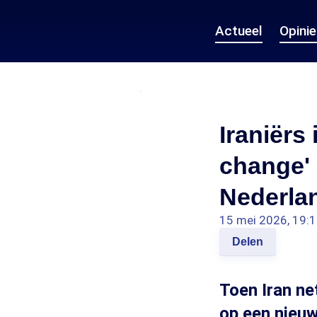
Actueel
Opini
Iraniërs
change' 
Nederla
15 mei 2026, 19:
Delen
Toen Iran ne
op een nieuw