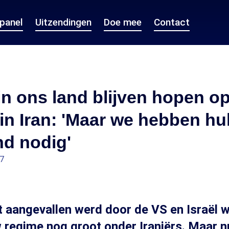
epanel
Uitzendingen
Doe mee
Contact
 in ons land blijven hopen o
in Iran: 'Maar we hebben hu
nd nodig'
17
t aangevallen werd door de VS en Israël 
 regime nog groot onder Iraniërs. Maar n