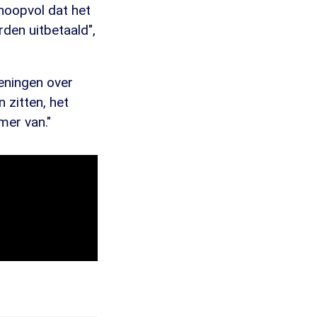
 hoopvol dat het
den uitbetaald",
meningen over
 zitten, het
mer van."