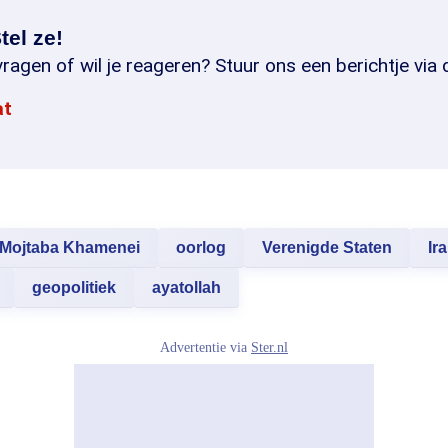
tel ze!
ragen of wil je reageren? Stuur ons een berichtje via 
at
Mojtaba Khamenei
oorlog
Verenigde Staten
Ir
geopolitiek
ayatollah
Advertentie via
Ster.nl