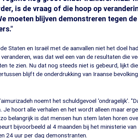
er, is de vraag of die hoop op veranderi
"We moeten blijven demonstreren tegen de
rs."
de Staten en Israël met de aanvallen niet het doel h
e veranderen, was dat wel een van de resultaten die vee
n te zien. Nu dat nog steeds niet is gebeurd, lijkt di
rtussen blijft de onderdrukking van Iraanse bevolkin
 Taimurizadeh noemt het schuldgevoel 'ondragelijk'. "Da
. Je hoort alle verhalen en het wordt alleen maar erger
o belangrijk is dat mensen hun stem laten horen over
beurt bijvoorbeeld al 4 maanden bij het ministerie van
ten 24 uur per dag demonstranten.