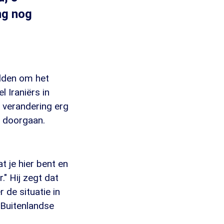
ng nog
adden om het
l Iraniërs in
e verandering erg
g doorgaan.
t je hier bent en
." Hij zegt dat
 de situatie in
 Buitenlandse