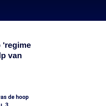
p 'regime
lp van
was de hoop
u, 3