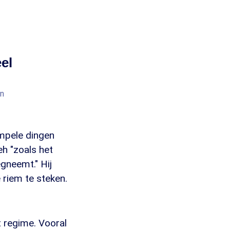
el
an
impele dingen
h "zoals het
gneemt." Hij
riem te steken.
t regime. Vooral