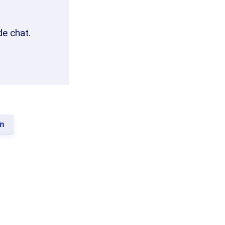
de chat.
an