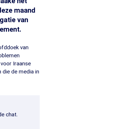
haake het
r deze maand
gatie van
lement.
oofddoek van
Problemen
 voor Iraanse
 die de media in
de chat.