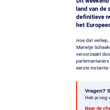
Dit weekend
land van de 
definitieve 
het Europees
Hoe dat verliep,
Marietje Schaake
veroorzaakt door
parlementariërs.
eerste instantie
Vragen? S
Heb je nog v
Naar de ch