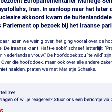
 bezocht Europarlementariër Marietje Sc
ayatollahs, Iran. In aanloop naar het late
nucleaire akkoord kwam de buitenlanddele
 Parlement op bezoek bij het Iraanse par
 daar lazen we weinig over, het ging vooral over de h
. De Iraanse krant 'Haft-e sobh' schreef letterlijk: "
 Nederlandse vrouw." De hoofddoek zou 'te wild' zijn
 Over die hoofddoek, maar ook over alle andere zaken
 niet haalden, praten we met Marietje Schaake.
tel ze!
ragen of wil je reageren? Stuur ons een berichtje via 
at