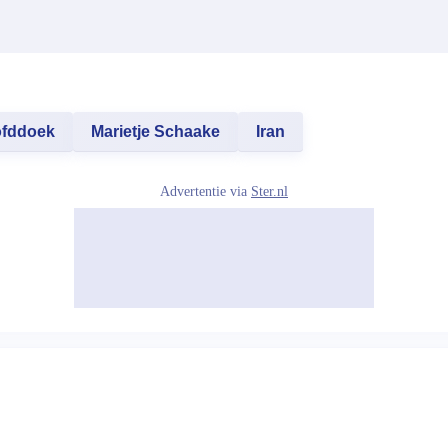
fddoek
Marietje Schaake
Iran
Advertentie via
Ster.nl