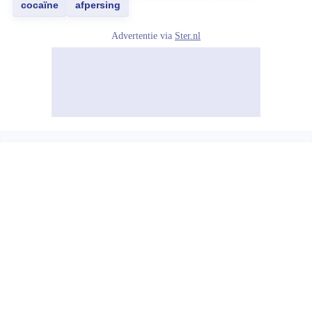
cocaïne
afpersing
Advertentie via
Ster.nl