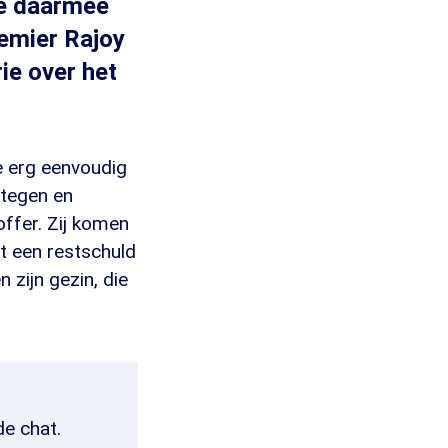
je daarmee
remier Rajoy
ie over het
e erg eenvoudig
stegen en
offer. Zij komen
t een restschuld
 zijn gezin, die
de chat.