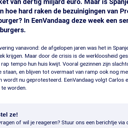
et van dertig miljard euro. Maar is Span
n hoe hard raken de bezuinigingen van P
burger? In EenVandaag deze week een ser
 burgers.
evering vanavond: de afgelopen jaren was het in Spanj
k krijgen. Maar door de crisis is de werkloosheid ge
rap tempo hun huis kwijt. Vooral gezinnen zijn slacht
e staan, en blijven tot overmaat van ramp ook nog me
n wordt nu geprotesteerd. EenVandaag volgt Carlos en
 te worden.
tel ze!
ragen of wil je reageren? Stuur ons een berichtje via 