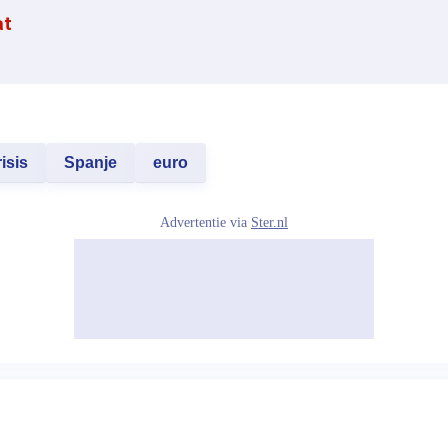
at
isis
Spanje
euro
Advertentie via
Ster.nl