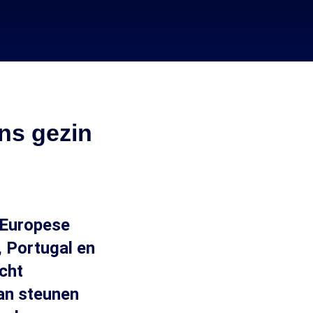
ans gezin
-Europese
, Portugal en
echt
aan steunen