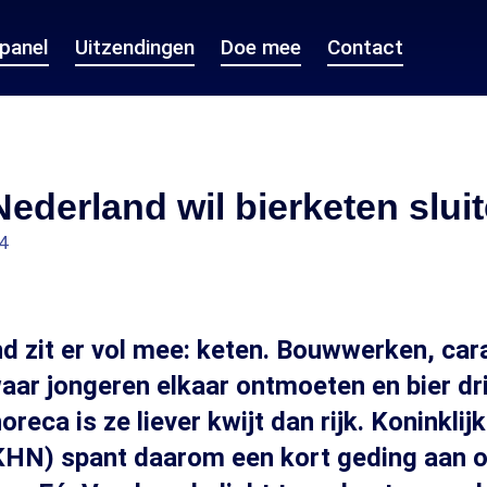
epanel
Uitzendingen
Doe mee
Contact
ederland wil bierketen slui
4
nd zit er vol mee: keten. Bouwwerken, car
aar jongeren elkaar ontmoeten en bier dr
reca is ze liever kwijt dan rijk. Koninkli
KHN) spant daarom een kort geding aan 