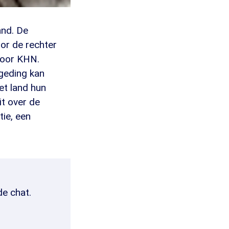
and. De
or de rechter
door KHN.
 geding kan
et land hun
it over de
tie, een
de chat.