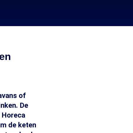
ten
avans of
inken. De
jk Horeca
om de keten