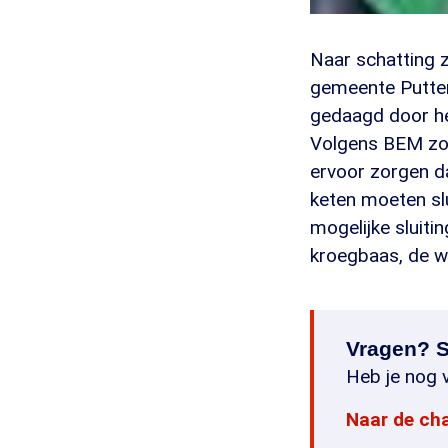
Naar schatting z
gemeente Putten
gedaagd door he
Volgens BEM zor
ervoor zorgen d
keten moeten slu
mogelijke sluiti
kroegbaas, de w
Vragen? S
Heb je nog v
Naar de ch