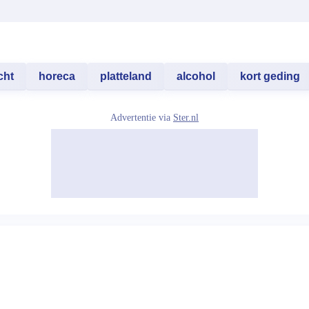
cht
horeca
platteland
alcohol
kort geding
Advertentie via
Ster.nl