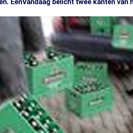
iten. EénVandaag belicht twee kanten van h